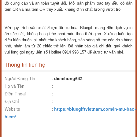
độ cứng cáp và an toàn tuyệt đối. Mỗi sản phẩm trao tay đều có dán
tem CR và mã tem QR truy xuất, khẳng định chất lượng vượt trội.
Với quy trình sản xuất được tối ưu hóa, Bluegift mang đến dịch vụ in
ấn sắc nét, không bong tróc phai màu theo thời gian. Xưởng luôn tạo
điều kiện thuận lợi nhất cho khách hàng, sẵn sàng hỗ trợ các đơn hàng
nhỏ, nhận làm từ 20 chiếc trở lên. Để nhận báo giá chi tiết, quý khách
vui lòng gọi ngay đến số Hotline 0914 998 157 để được tư vấn nhé.
Thông tin liên hệ
Người Đăng Tin
:
diemhong642
Họ và Tên
:
Điện Thoại
:
Địa Chỉ
:
Website
:
https://bluegiftvietnam.com/in-mu-bao-
hiem/