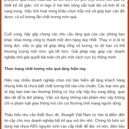
thiết kế tối giản, chỉ in logo ở hai bên hông vẫn toát lên vẻ tinh tế và
sang trọng. Việc linh hoạt trong khâu chọn mẫu mã sẽ giúp bạn cân đối
được cả số lượng lẫn chất lượng món quà.
Cuối cùng, hãy gộp chung các nhu cầu tặng quà của các phòng ban
khác nhau trong công ty thành một đơn hàng duy nhất. Thay vì in lẻ tẻ
từng đợt, việc in gộp sẽ giúp tăng tổng số lượng, từ đó bạn có thể
thương lượng một mức giá tốt hơn. Giải pháp này giúp các doanh
nghiệp nhỏ giải quyết bài toán chi phí một cách cực kỳ thông minh.
Thực trạng chất lượng nón quà tặng hiện nay
Hiện nay nhiều doanh nghiệp chọn mũ bảo hiểm để tặng khách hàng
nhưng kiểu là chưa biết chất lượng thế nào cho chuẩn. Các loại nón giá
rẻ bày bán tràn lan thường không có lớp xốp hấp thụ xung động, quai
đeo rất dễ bị đứt phăng. Việc sử dụng những sản phẩm như vậy không
chỉ vi phạm luật giao thông mà còn coi thường tính mạng người dùng.
Thấu hiểu nhu cầu thiết thực đó, Bluegift Việt Nam tự hào là điểm đến
tin cậy cho mọi doanh nghiệp bất kể quy mô lớn nhỏ. Chúng tôi luôn sử
dụng hạt nhựa ABS nguyên sinh cao cấp nhất để đúc vỏ nón, đảm bảo