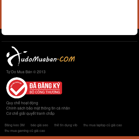
Tự Do Mua Bán © 2013
Quy chế hoạt động
Chính sách bảo mật thông tin cá nhân
Cơ chế giải quyết tranh chấp
Băng keo 3M
báo giá seo
thẻ tín dụng vib
thu mua laptop cũ giá cao
thu mua gaming cũ giá cao