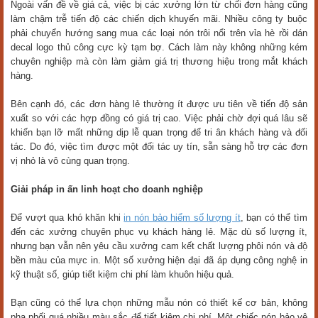
Ngoài vấn đề về giá cả, việc bị các xưởng lớn từ chối đơn hàng cũng
làm chậm trễ tiến độ các chiến dịch khuyến mãi. Nhiều công ty buộc
phải chuyển hướng sang mua các loại nón trôi nổi trên vỉa hè rồi dán
decal logo thủ công cực kỳ tạm bợ. Cách làm này không những kém
chuyên nghiệp mà còn làm giảm giá trị thương hiệu trong mắt khách
hàng.
Bên cạnh đó, các đơn hàng lẻ thường ít được ưu tiên về tiến độ sản
xuất so với các hợp đồng có giá trị cao. Việc phải chờ đợi quá lâu sẽ
khiến bạn lỡ mất những dịp lễ quan trọng để tri ân khách hàng và đối
tác. Do đó, việc tìm được một đối tác uy tín, sẵn sàng hỗ trợ các đơn
vị nhỏ là vô cùng quan trọng.
Giải pháp in ấn linh hoạt cho doanh nghiệp
Để vượt qua khó khăn khi
in nón bảo hiểm số lượng ít
, bạn có thể tìm
đến các xưởng chuyên phục vụ khách hàng lẻ. Mặc dù số lượng ít,
nhưng bạn vẫn nên yêu cầu xưởng cam kết chất lượng phôi nón và độ
bền màu của mực in. Một số xưởng hiện đại đã áp dụng công nghệ in
kỹ thuật số, giúp tiết kiệm chi phí làm khuôn hiệu quả.
Bạn cũng có thể lựa chọn những mẫu nón có thiết kế cơ bản, không
pha phối quá nhiều màu sắc để tiết kiệm chi phí. Một chiếc nón bảo vệ