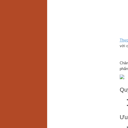
Thực
với 
Chân
phẩm
Quy
Ưu 