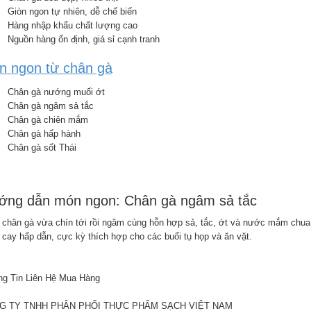
Giòn ngon tự nhiên, dễ chế biến
Hàng nhập khẩu chất lượng cao
Nguồn hàng ổn định, giá sỉ cạnh tranh
n ngon từ chân gà
Chân gà nướng muối ớt
Chân gà ngâm sả tắc
Chân gà chiên mắm
Chân gà hấp hành
Chân gà sốt Thái
ớng dẫn món ngon: Chân gà ngâm sả tắc
 chân gà vừa chín tới rồi ngâm cùng hỗn hợp sả, tắc, ớt và nước mắm chua 
 cay hấp dẫn, cực kỳ thích hợp cho các buổi tụ họp và ăn vặt.
g Tin Liên Hệ Mua Hàng
G TY TNHH PHÂN PHỐI THỰC PHẨM SẠCH VIỆT NAM