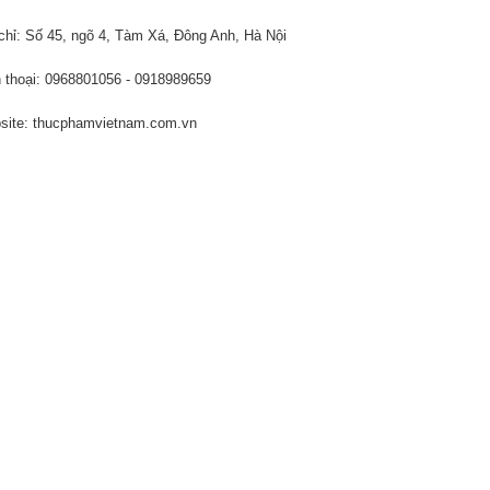
chỉ: Số 45, ngõ 4, Tàm Xá, Đông Anh, Hà Nội
 thoại: 0968801056 - 0918989659
ite: thucphamvietnam.com.vn