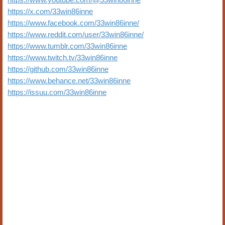
https://www.youtube.com/@33win86inne
https://x.com/33win86inne
https://www.facebook.com/33win86inne/
https://www.reddit.com/user/33win86inne/
https://www.tumblr.com/33win86inne
https://www.twitch.tv/33win86inne
https://github.com/33win86inne
https://www.behance.net/33win86inne
https://issuu.com/33win86inne