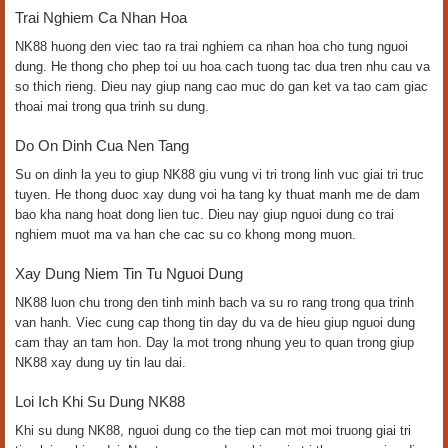
Trai Nghiem Ca Nhan Hoa
NK88 huong den viec tao ra trai nghiem ca nhan hoa cho tung nguoi
dung. He thong cho phep toi uu hoa cach tuong tac dua tren nhu cau va
so thich rieng. Dieu nay giup nang cao muc do gan ket va tao cam giac
thoai mai trong qua trinh su dung.
Do On Dinh Cua Nen Tang
Su on dinh la yeu to giup NK88 giu vung vi tri trong linh vuc giai tri truc
tuyen. He thong duoc xay dung voi ha tang ky thuat manh me de dam
bao kha nang hoat dong lien tuc. Dieu nay giup nguoi dung co trai
nghiem muot ma va han che cac su co khong mong muon.
Xay Dung Niem Tin Tu Nguoi Dung
NK88 luon chu trong den tinh minh bach va su ro rang trong qua trinh
van hanh. Viec cung cap thong tin day du va de hieu giup nguoi dung
cam thay an tam hon. Day la mot trong nhung yeu to quan trong giup
NK88 xay dung uy tin lau dai.
Loi Ich Khi Su Dung NK88
Khi su dung NK88, nguoi dung co the tiep can mot moi truong giai tri