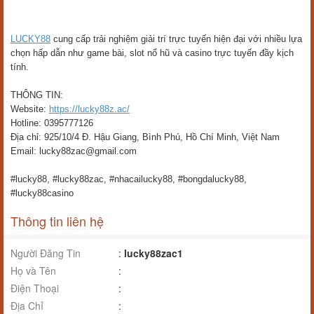
LUCKY88
cung cấp trải nghiệm giải trí trực tuyến hiện đại với nhiều lựa
chọn hấp dẫn như game bài, slot nổ hũ và casino trực tuyến đầy kịch
tính.
THÔNG TIN:
Website:
https://lucky88z.ac/
Hotline: 0395777126
Địa chỉ: 925/10/4 Đ. Hậu Giang, Bình Phú, Hồ Chí Minh, Việt Nam
Email: lucky88zac@gmail.com
#lucky88, #lucky88zac, #nhacailucky88, #bongdalucky88,
#lucky88casino
Thông tin liên hệ
Người Đăng Tin
:
lucky88zac1
Họ và Tên
:
Điện Thoại
:
Địa Chỉ
: