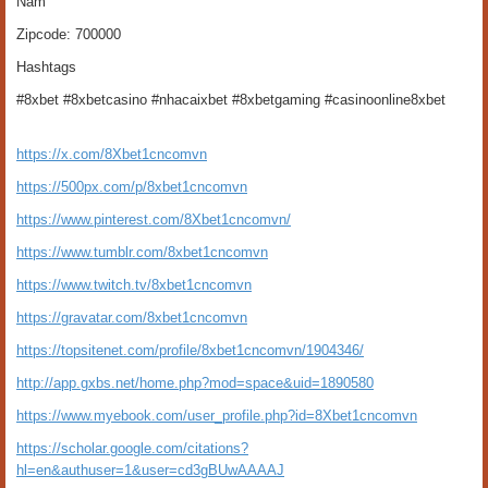
Nam
Zipcode: 700000
Hashtags
#8xbet #8xbetcasino #nhacaixbet #8xbetgaming #casinoonline8xbet
https://x.com/8Xbet1cncomvn
https://500px.com/p/8xbet1cncomvn
https://www.pinterest.com/8Xbet1cncomvn/
https://www.tumblr.com/8xbet1cncomvn
https://www.twitch.tv/8xbet1cncomvn
https://gravatar.com/8xbet1cncomvn
https://topsitenet.com/profile/8xbet1cncomvn/1904346/
http://app.gxbs.net/home.php?mod=space&uid=1890580
https://www.myebook.com/user_profile.php?id=8Xbet1cncomvn
https://scholar.google.com/citations?
hl=en&authuser=1&user=cd3gBUwAAAAJ