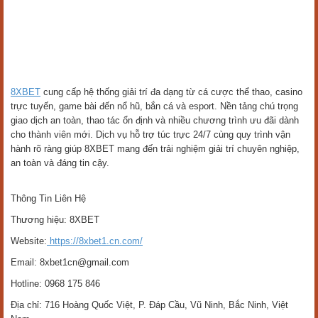
8XBET
cung cấp hệ thống giải trí đa dạng từ cá cược thể thao, casino
trực tuyến, game bài đến nổ hũ, bắn cá và esport. Nền tảng chú trọng
giao dịch an toàn, thao tác ổn định và nhiều chương trình ưu đãi dành
cho thành viên mới. Dịch vụ hỗ trợ túc trực 24/7 cùng quy trình vận
hành rõ ràng giúp 8XBET mang đến trải nghiệm giải trí chuyên nghiệp,
an toàn và đáng tin cậy.
Thông Tin Liên Hệ
Thương hiệu: 8XBET
Website:
https://8xbet1.cn.com/
Email: 8xbet1cn@gmail.com
Hotline: 0968 175 846
Địa chỉ: 716 Hoàng Quốc Việt, P. Đáp Cầu, Vũ Ninh, Bắc Ninh, Việt