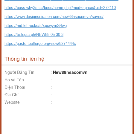
https://boss.why3s.cc/boss/home.php?mod=space&uid=272410
https://www.designspiration.com/new88nsacomvn/saves/
https://md.kif.rocks/s/xpcwymS4wg
https://te.legra.ph/NEW88-05-30-3
https://paste.toolforge.org/view/8274444c
Thông tin liên hệ
Người Đăng Tin
:
New88nsacomvn
Họ và Tên
:
Điện Thoại
:
Địa Chỉ
:
Website
: