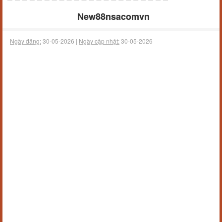
New88nsacomvn
Ngày đăng:
30-05-2026 |
Ngày cập nhật:
30-05-2026