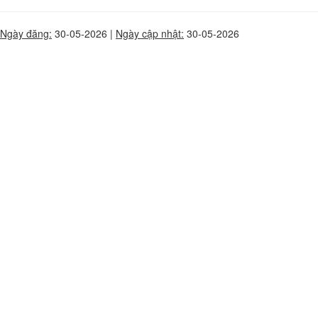
Ngày đăng:
30-05-2026 |
Ngày cập nhật:
30-05-2026