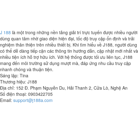
J 188
là một trong những nền tảng giải trí trực tuyến được nhiều người
dùng quan tâm nhờ giao diện hiện đại, tốc độ truy cập ổn định và trải
nghiệm thân thiện trên nhiều thiết bị. Khi tìm hiểu về J188, người dùng
có thể dễ dàng tiếp cận các thông tin hướng dẫn, cập nhật mới nhất và
nhiều tiện ích hỗ trợ hữu ích. Với hệ thống được tối ưu liên tục, J188
mang đến môi trường sử dụng mượt mà, đáp ứng nhu cầu truy cập
nhanh chóng và thuận tiện.
Sáng lập: Tina
Thương hiệu: J188
Địa chỉ: 152 Đ. Phạm Nguyễn Du, Hải Thanh 2, Cửa Lò, Nghệ An
Số điện thoại: 0903422705
Email:
support@j188a.com