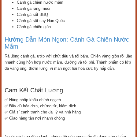
Cánh gà chiên nước mắm
Cánh gà rang muối
Cánh gà sốt BBQ
Cánh gà sốt cay Hàn Quốc
Cánh gà chiên giòn
Hướng Dẫn Món Ngon: Cánh Gà Chiên Nước
Mắm
Rã đông cánh gà, ướp với chút tiêu và tỏi băm. Chiên vàng giòn rồi đảo
nhanh cùng hỗn hợp nước mắm, đường và tỏi phi. Thành phẩm có lớp
da vàng óng, thơm lừng, vị mặn ngọt hài hòa cực kỳ hấp dẫn.
Cam Kết Chất Lượng
✅ Hàng nhập khẩu chính ngạch
✅ Đầy đủ hóa đơn, chứng từ, kiểm dịch
✅ Giá sỉ cạnh tranh cho đại lý và nhà hàng
✅ Giao hàng tận nơi nhanh chóng
Ngoài cánh gà đông lạnh, chúng tôi còn cung cấp đa dạng sản phẩm