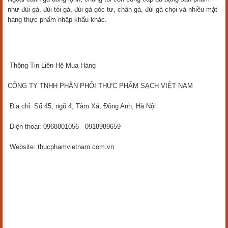
như đùi gà, đùi tỏi gà, đùi gà góc tư, chân gà, đùi gà chọi và nhiều mặt
hàng thực phẩm nhập khẩu khác.
Thông Tin Liên Hệ Mua Hàng
CÔNG TY TNHH PHÂN PHỐI THỰC PHẨM SẠCH VIỆT NAM
Địa chỉ: Số 45, ngõ 4, Tàm Xá, Đông Anh, Hà Nội
Điện thoại: 0968801056 - 0918989659
Website: thucphamvietnam.com.vn