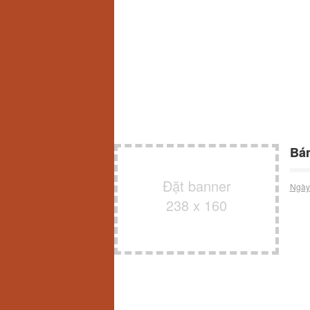
Bán
Đặt banner
Ngày
238 x 160