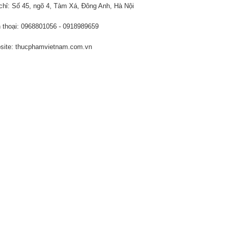
chỉ: Số 45, ngõ 4, Tàm Xá, Đông Anh, Hà Nội
 thoại: 0968801056 - 0918989659
ite: thucphamvietnam.com.vn