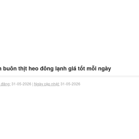
 buôn thịt heo đông lạnh giá tốt mỗi ngày
 đăng:
31-05-2026 |
Ngày cập nhật:
31-05-2026