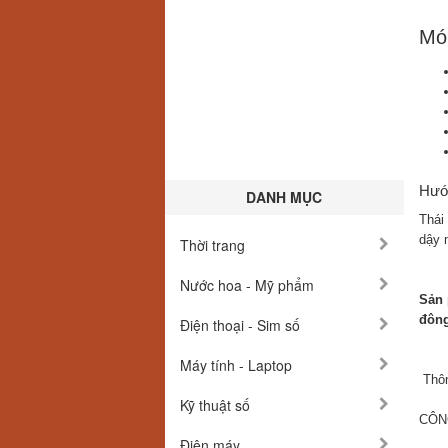
Món
Hướ
DANH MỤC
Thái
dậy 
Thời trang
Nước hoa - Mỹ phẩm
Sản 
đông
Điện thoại - Sim số
Máy tính - Laptop
Thôn
Kỹ thuật số
CÔN
Điện máy