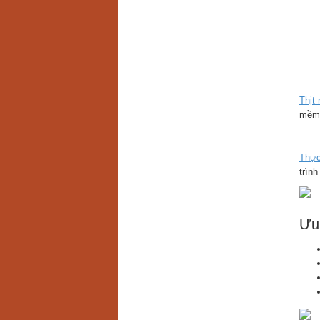
Thịt 
mềm 
Thực
trình
Ưu 