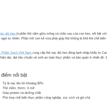
nạc đùi heo l
à phần thịt nằm giữa mông và chân sau của con heo, nổi bật với 
ngọt tự nhiên. Phần mỡ xen kẽ vừa phải giúp thịt không bị khô khi chế biến
 Phẩm Sạch Việt Nam
cung cấp thịt nạc đùi heo đông lạnh nhập khẩu từ Ca
 hiện đại, đạt tiêu chuẩn vệ sinh an toàn thực phẩm và bảo quản ở nhiệt độ -
điểm nổi bật
Tỷ lệ nạc lên tới khoảng 90%
Thịt mềm, thơm, ít mỡ
Giàu protein và dưỡng chất
Phù hợp chế biến thực phẩm công nghiệp, xúc xích và giò chả