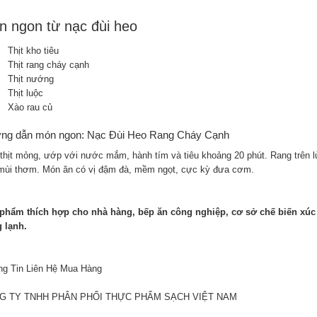
 ngon từ nạc đùi heo
Thịt kho tiêu
Thịt rang cháy cạnh
Thịt nướng
Thịt luộc
Xào rau củ
ng dẫn món ngon: Nạc Đùi Heo Rang Cháy Cạnh
 thịt mỏng, ướp với nước mắm, hành tím và tiêu khoảng 20 phút. Rang trên lử
mùi thơm. Món ăn có vị đậm đà, mềm ngọt, cực kỳ đưa cơm.
phẩm thích hợp cho nhà hàng, bếp ăn công nghiệp, cơ sở chế biến xúc
 lạnh.
g Tin Liên Hệ Mua Hàng
G TY TNHH PHÂN PHỐI THỰC PHẨM SẠCH VIỆT NAM