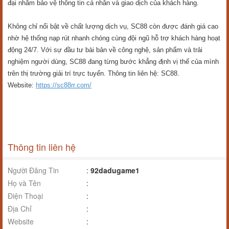
đại nhằm bảo vệ thông tin cá nhân và giao dịch của khách hàng.
Không chỉ nổi bật về chất lượng dịch vụ, SC88 còn được đánh giá cao
nhờ hệ thống nạp rút nhanh chóng cùng đội ngũ hỗ trợ khách hàng hoạt
động 24/7. Với sự đầu tư bài bản về công nghệ, sản phẩm và trải
nghiệm người dùng, SC88 đang từng bước khẳng định vị thế của mình
trên thị trường giải trí trực tuyến. Thông tin liên hệ: SC88.
Website:
https://sc88rr.com/
Thông tin liên hệ
Người Đăng Tin
:
92dadugame1
Họ và Tên
:
Điện Thoại
:
Địa Chỉ
:
Website
: