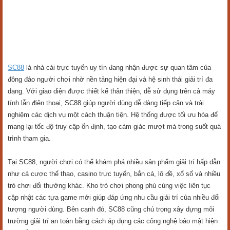
SC88
là nhà cái trực tuyến uy tín đang nhận được sự quan tâm của
đông đảo người chơi nhờ nền tảng hiện đại và hệ sinh thái giải trí đa
dạng. Với giao diện được thiết kế thân thiện, dễ sử dụng trên cả máy
tính lẫn điện thoại, SC88 giúp người dùng dễ dàng tiếp cận và trải
nghiệm các dịch vụ một cách thuận tiện. Hệ thống được tối ưu hóa để
mang lại tốc độ truy cập ổn định, tạo cảm giác mượt mà trong suốt quá
trình tham gia.
Tại SC88, người chơi có thể khám phá nhiều sản phẩm giải trí hấp dẫn
như cá cược thể thao, casino trực tuyến, bắn cá, lô đề, xổ số và nhiều
trò chơi đổi thưởng khác. Kho trò chơi phong phú cùng việc liên tục
cập nhật các tựa game mới giúp đáp ứng nhu cầu giải trí của nhiều đối
tượng người dùng. Bên cạnh đó, SC88 cũng chú trọng xây dựng môi
trường giải trí an toàn bằng cách áp dụng các công nghệ bảo mật hiện