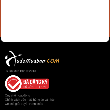
Tự Do Mua Bán © 2013
Quy chế hoạt động
Chính sách bảo mật thông tin cá nhân
Cơ chế giải quyết tranh chấp