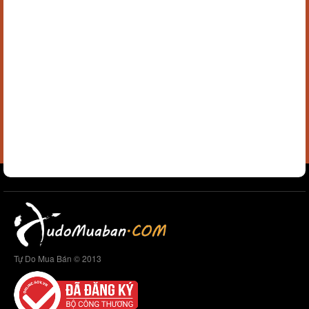
Tự Do Mua Bán © 2013