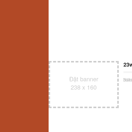
23w
Đặt banner
Ngày
238 x 160