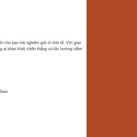
cho bạn trải nghiệm giải trí tinh tế. Với giao
ng ai khao khát chiến thắng và tận hưởng niềm
3win