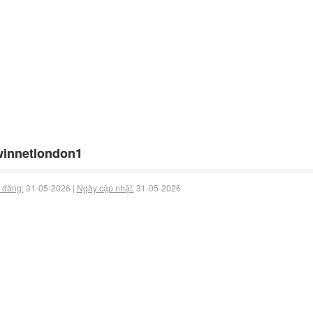
innetlondon1
 đăng:
31-05-2026 |
Ngày cập nhật:
31-05-2026