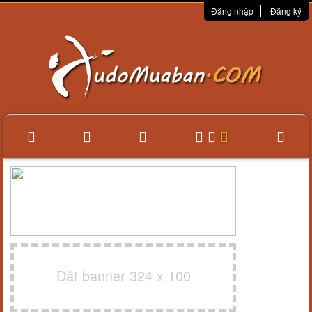
Đăng nhập
Đăng ký
Đặt banner 324 x 100