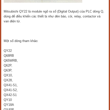
Mitsubishi QY22 là module ngõ ra số (Digital Output) của PLC dòng Q,
dùng để điều khiển các thiết bị như đèn báo, còi, relay, contactor và
van điện từ.
Một số dòng tham khảo:
QY22
Q68RB
Q65WRB,
Q62P,
Q63P,
QX10,
QX28,
QX41-S1,
QX41-S2,
QX42-S1
QY10
QY18A
QY40P