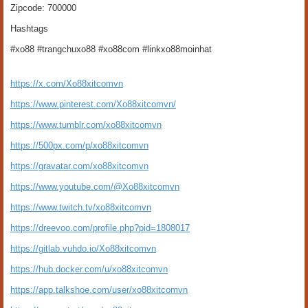
Zipcode: 700000
Hashtags
#xo88 #trangchuxo88 #xo88com #linkxo88moinhat
https://x.com/Xo88xitcomvn
https://www.pinterest.com/Xo88xitcomvn/
https://www.tumblr.com/xo88xitcomvn
https://500px.com/p/xo88xitcomvn
https://gravatar.com/xo88xitcomvn
https://www.youtube.com/@Xo88xitcomvn
https://www.twitch.tv/xo88xitcomvn
https://dreevoo.com/profile.php?pid=1808017
https://gitlab.vuhdo.io/Xo88xitcomvn
https://hub.docker.com/u/xo88xitcomvn
https://app.talkshoe.com/user/xo88xitcomvn