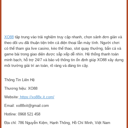
XO88
tập trung vào trải nghiệm truy cập nhanh, chọn sảnh đơn giản và
theo dõi ưu đãi thuận tiện trên cả điện thoại lẫn máy tính. Người chơi
có thể tham gia live casino, kèo thể thao, slot quay thưởng, bắn cá và
game bài trong giao diện được sắp xếp dễ nhìn. Hệ thống thanh toán
minh bạch, hỗ trợ 24/7 và bảo vệ thông tin ổn định giúp XO88 xây dựng
môi trường giải trí an toàn, rõ ràng và đáng tin cậy.
Thông Tin Liên Hệ
Thương hiệu: XO88
Website:
https://xo88x.it.com/
Email: xo88xit@gmail.com
Hotline: 0968 521 458
Địa chỉ: 786 Nguyễn Kiệm, Hạnh Thông, Hồ Chí Minh, Việt Nam