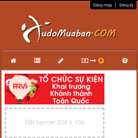
Đăng nhập
Đăng ký
Đặt banner 324 x 100