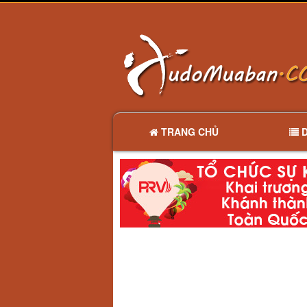
TRANG CHỦ