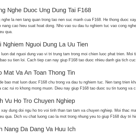
ng Nghe Duoc Ung Dung Tai F168
 nghe la nen tang quan trong tao nen suc manh cua F168. He thong duoc xay d
 nang cao hieu suat hoat dong. Nho vao su dau tu nghiem tuc vao cong nghe,
ieu qua.
i Nghiem Nguoi Dung La Uu Tien
luon dat nguoi dung vao vi tri trung tam trong moi chien luoc phat trien. Moi
ao su tien loi. Cach tiep can nay giup F168 tao duoc nhieu danh gia tich cuc
o Mat Va An Toan Thong Tin
de bao mat luon duoc F168 chu trong va dau tu nghiem tuc. Nen tang trien kh
da cac rui ro khong mong muon. Dieu nay giup F168 tao duoc su tin tuong va 
ch Vu Ho Tro Chuyen Nghiep
 xay dung doi ngu ho tro voi tinh than tan tam va chuyen nghiep. Moi thac m
eu qua. Dich vu chat luong cao la mot trong nhung yeu to giup F168 duy tri h
nh Nang Da Dang Va Huu Ich