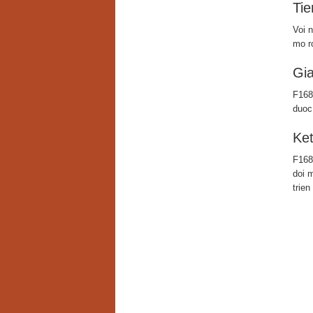
Tie
Voi 
mo r
Gia
F168 
duoc
Ke
F168 
doi m
trien