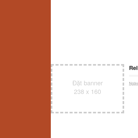
Rel
Đặt banner
Ngày
238 x 160