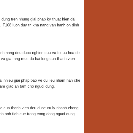
ung tren nhung giai phap ky thuat hien dai
 F168 luon duy tri kha nang van hanh on dinh
 tinh nang deu duoc nghien cuu va toi uu hoa de
 va gia tang muc do hai long cua thanh vien.
ai nhieu giai phap bao ve du lieu nham han che
cam giac an tam cho nguoi dung.
ac cua thanh vien deu duoc xu ly nhanh chong
inh anh tich cuc trong cong dong nguoi dung.