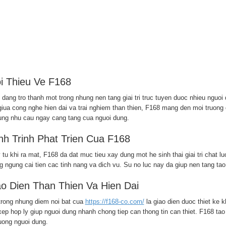
i Thieu Ve F168
dang tro thanh mot trong nhung nen tang giai tri truc tuyen duoc nhieu nguoi 
iua cong nghe hien dai va trai nghiem than thien, F168 mang den moi truong gi
ung nhu cau ngay cang tang cua nguoi dung.
h Trinh Phat Trien Cua F168
tu khi ra mat, F168 da dat muc tieu xay dung mot he sinh thai giai tri chat l
 ngung cai tien cac tinh nang va dich vu. Su no luc nay da giup nen tang tao d
o Dien Than Thien Va Hien Dai
trong nhung diem noi bat cua
https://f168-co.com/
la giao dien duoc thiet ke
ep hop ly giup nguoi dung nhanh chong tiep can thong tin can thiet. F168 tao
tuong nguoi dung.