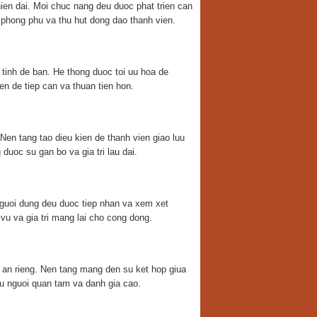
ien dai. Moi chuc nang deu duoc phat trien can
i phong phu va thu hut dong dao thanh vien.
tinh de ban. He thong duoc toi uu hoa de
en de tiep can va thuan tien hon.
Nen tang tao dieu kien de thanh vien giao luu
duoc su gan bo va gia tri lau dai.
 nguoi dung deu duoc tiep nhan va xem xet
vu va gia tri mang lai cho cong dong.
au an rieng. Nen tang mang den su ket hop giua
eu nguoi quan tam va danh gia cao.