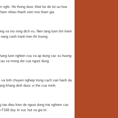
n nghi. He thong duoc thiet ke de toi uu hoa
 them nhieu thanh vien moi tham gia.
hong va mo rong dich vu. Nen tang luon tim kiem
nang canh tranh tren thi truong.
en tang luon nghien cuu va ap dung cac xu huong
cau va mong doi cua nguoi dung.
ch va tinh chuyen nghiep trong cach van hanh da
ang khang dinh duoc vi the cua minh.
g tao dieu kien de nguoi dung trai nghiem cac
F168 duy tri suc hut va gia tri.