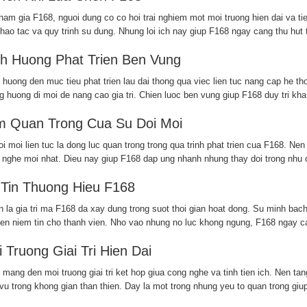
ham gia F168, nguoi dung co co hoi trai nghiem mot moi truong hien dai va tie
thao tac va quy trinh su dung. Nhung loi ich nay giup F168 ngay cang thu hut
h Huong Phat Trien Ben Vung
 huong den muc tieu phat trien lau dai thong qua viec lien tuc nang cap he t
 huong di moi de nang cao gia tri. Chien luoc ben vung giup F168 duy tri kha 
m Quan Trong Cua Su Doi Moi
i moi lien tuc la dong luc quan trong trong qua trinh phat trien cua F168. N
 nghe moi nhat. Dieu nay giup F168 dap ung nhanh nhung thay doi trong nhu 
Tin Thuong Hieu F168
n la gia tri ma F168 da xay dung trong suot thoi gian hoat dong. Su minh ba
nen niem tin cho thanh vien. Nho vao nhung no luc khong ngung, F168 ngay c
 Truong Giai Tri Hien Dai
mang den moi truong giai tri ket hop giua cong nghe va tinh tien ich. Nen tan
vu trong khong gian than thien. Day la mot trong nhung yeu to quan trong giup 