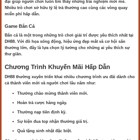
đại giúp người chơi luôn tìm thấy những trải nghiệm mới mẻ.
Nhiều trò chơi sở hữu tỷ lệ trả thưởng cao cùng các vòng quay
miễn phí hấp dẫn.
Game Bắn Cá
Bắn cá là một trong những trò chơi giải trí được yêu thích nhất tại
DH88. Với đồ họa sống động, hiệu ứng đẹp mắt và cơ hội săn
thưởng lớn, đây là lựa chọn lý tưởng cho những ai yêu thích sự
thư giãn.
Chương Trình Khuyến Mãi Hấp Dẫn
DH88 thường xuyên triển khai nhiều chương trình ưu đãi dành cho
cả thành viên mới và người chơi lâu năm như:
Thưởng chào mừng thành viên mới.
Hoàn trả cược hàng ngày.
Thưởng nạp tiền định kỳ.
Sự kiện đua top nhận thưởng giá trị.
Quà tặng sinh nhật đặc biệt.