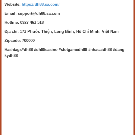
Website:
https://dh88.sa.com/
Email: support@dh88.sa.com
Hotline: 0927 463 518
Địa chỉ: 173 Phước Thiện, Long Bình, Hồ Chí Minh, Việt Nam
Zipcode: 700000
Hashtags#dh88 #dh88casino #slotgamedh88 #nhacaidh88 #dang-
kydh88