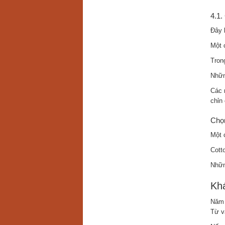
4.1.
Đây 
Một 
Tron
Nhữn
Các
chỉn 
Chọn
Một 
Cott
Nhữn
Khá
Năm 
Từ v