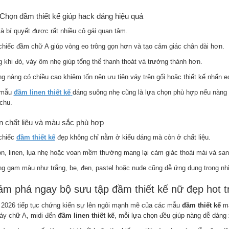
 Chọn đầm thiết kế giúp hack dáng hiệu quả
là bí quyết được rất nhiều cô gái quan tâm.
chiếc đầm chữ A giúp vòng eo trông gọn hơn và tạo cảm giác chân dài hơn.
g khi đó, váy ôm nhẹ giúp tổng thể thanh thoát và trưởng thành hơn.
g nàng có chiều cao khiêm tốn nên ưu tiên váy trên gối hoặc thiết kế nhấn e
 mẫu
đầm linen thiết kế
dáng suông nhẹ cũng là lựa chọn phù hợp nếu nàng 
chu.
 chất liệu và màu sắc phù hợp
chiếc
đầm thiết kế
đẹp không chỉ nằm ở kiểu dáng mà còn ở chất liệu.
on, linen, lụa nhẹ hoặc voan mềm thường mang lại cảm giác thoải mái và san
g gam màu như trắng, be, đen, pastel hoặc nude cũng dễ ứng dụng trong nh
m phá ngay bộ sưu tập đầm thiết kế nữ đẹp hot t
2026 tiếp tục chứng kiến sự lên ngôi mạnh mẽ của các mẫu
đầm thiết kế
ma
áy chữ A, midi đến
đầm linen thiết kế
, mỗi lựa chọn đều giúp nàng dễ dàng