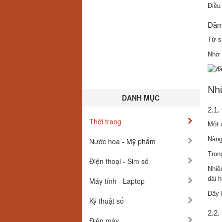
Điều
Đầm 
Từ s
Nhờ 
Nhữ
DANH MỤC
2.1.
Thời trang
Một 
Nàng
Nước hoa - Mỹ phẩm
Tron
Điện thoại - Sim số
Nhiề
dài 
Máy tính - Laptop
Đây 
Kỹ thuật số
2.2.
Điện máy