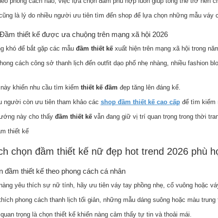
heo phong cách nào, việc lựa chọn đầm phù hợp luôn giúp tổng thể trở nên c
cũng là lý do nhiều người ưu tiên tìm đến shop để lựa chọn những mẫu váy c
 Đầm thiết kế được ưa chuộng trên mạng xã hội 2026
g khó để bắt gặp các mẫu
đầm thiết kế
xuất hiện trên mạng xã hội trong nă
hong cách công sở thanh lịch đến outfit dạo phố nhẹ nhàng, nhiều fashion blo
 này khiến nhu cầu tìm kiếm
thiết kế đầm
đẹp tăng lên đáng kể.
u người còn ưu tiên tham khảo các
shop đầm thiết kế cao cấp
để tìm kiếm 
ướng này cho thấy
đầm thiết kế
vẫn đang giữ vị trí quan trọng trong thời tra
h chọn đầm thiết kế nữ đẹp hot trend 2026 phù h
 đầm thiết kế theo phong cách cá nhân
nàng yêu thích sự nữ tính, hãy ưu tiên váy tay phồng nhẹ, cổ vuông hoặc vá
thích phong cách thanh lịch tối giản, những mẫu dáng suông hoặc màu trung 
quan trọng là chọn thiết kế khiến nàng cảm thấy tự tin và thoải mái.