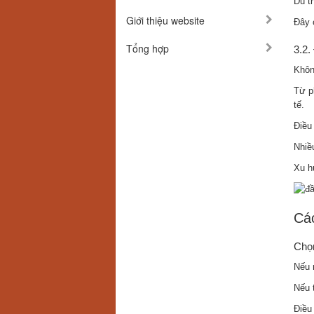
Dù t
Giới thiệu website
Đây 
Tổng hợp
3.2.
Khôn
Từ p
tế.
Điều
Nhiề
Xu h
Các
Chọn
Nếu 
Nếu 
Điều 