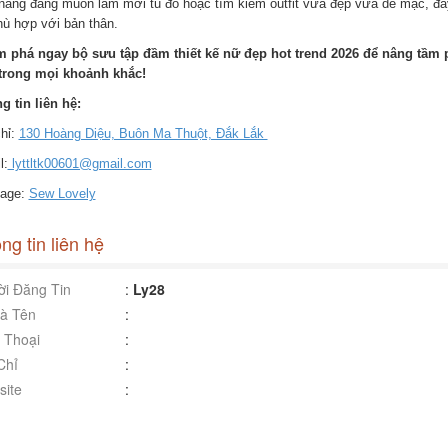
nàng đang muốn làm mới tủ đồ hoặc tìm kiếm outfit vừa đẹp vừa dễ mặc, đây 
hù hợp với bản thân.
 phá ngay bộ sưu tập đầm thiết kế nữ đẹp hot trend 2026 để nâng tầm p
trong mọi khoảnh khắc!
g tin liên hệ:
chỉ:
130 Hoàng Diệu, Buôn Ma Thuột, Đắk Lắk
l:
lyttltk00601@gmail.com
age:
Sew Lovely
ng tin liên hệ
i Đăng Tin
:
Ly28
à Tên
:
 Thoại
:
Chỉ
:
ite
: