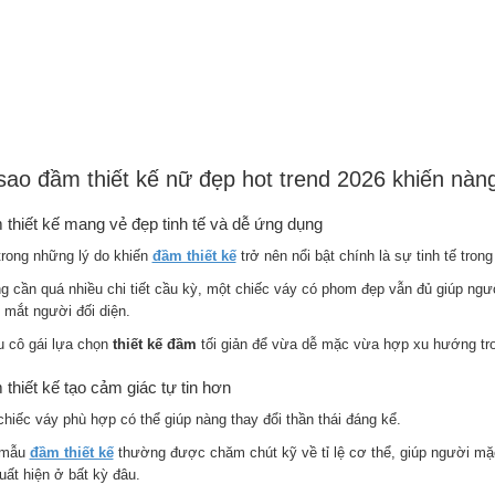
sao đầm thiết kế nữ đẹp hot trend 2026 khiến nà
thiết kế mang vẻ đẹp tinh tế và dễ ứng dụng
trong những lý do khiến
đầm thiết kế
trở nên nổi bật chính là sự tinh tế tron
g cần quá nhiều chi tiết cầu kỳ, một chiếc váy có phom đẹp vẫn đủ giúp ngư
 mắt người đối diện.
u cô gái lựa chọn
thiết kế đầm
tối giản để vừa dễ mặc vừa hợp xu hướng tr
thiết kế tạo cảm giác tự tin hơn
chiếc váy phù hợp có thể giúp nàng thay đổi thần thái đáng kể.
 mẫu
đầm thiết kế
thường được chăm chút kỹ về tỉ lệ cơ thể, giúp người mặc
uất hiện ở bất kỳ đâu.