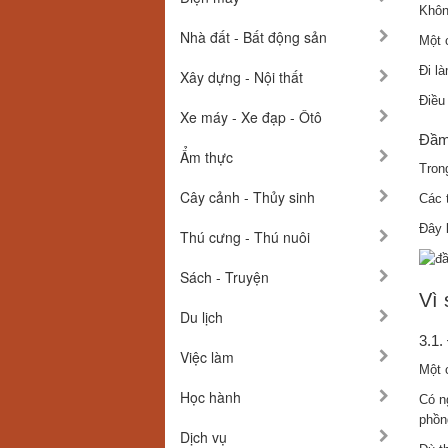
Khôn
Nhà đất - Bất động sản
Một 
Đi l
Xây dựng - Nội thất
Điều
Xe máy - Xe đạp - Ôtô
Đầm 
Ẩm thực
Tron
Cây cảnh - Thủy sinh
Các 
Đây 
Thú cưng - Thú nuôi
Sách - Truyện
Vì 
Du lịch
3.1.
Việc làm
Một 
Học hành
Có ng
phồn
Dịch vụ