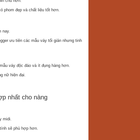
hỉn chu hơn.
ó phom đẹp và chất liệu tốt hơn.
m nay.
gger ưu tiên các mẫu váy tối giản nhưng tinh
mẫu váy độc đáo và ít đụng hàng hơn.
ng nữ hiện đại.
ợp nhất cho nàng
y midi.
tính sẽ phù hợp hơn.