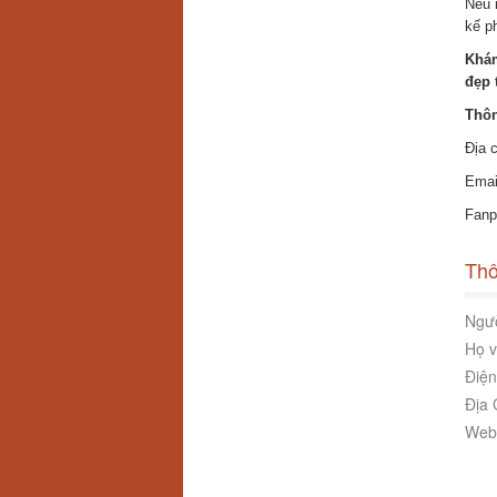
Nếu 
kế p
Khám
đẹp 
Thôn
Địa 
Emai
Fanp
Thô
Ngườ
Họ v
Điện
Địa 
Webs