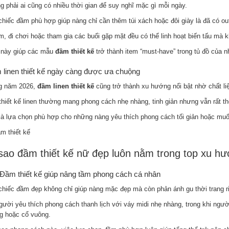
g phải ai cũng có nhiều thời gian để suy nghĩ mặc gì mỗi ngày.
chiếc đầm phù hợp giúp nàng chỉ cần thêm túi xách hoặc đôi giày là đã có out
àm, đi chơi hoặc tham gia các buổi gặp mặt đều có thể linh hoạt biến tấu mà 
 này giúp các mẫu
đầm thiết kế
trở thành item “must-have” trong tủ đồ của nh
linen thiết kế ngày càng được ưa chuộng
g năm 2026,
đầm linen thiết kế
cũng trở thành xu hướng nổi bật nhờ chất li
thiết kế linen thường mang phong cách nhẹ nhàng, tinh giản nhưng vẫn rất thờ
là lựa chọn phù hợp cho những nàng yêu thích phong cách tối giản hoặc mu
sao đầm thiết kế nữ đẹp luôn nằm trong top xu h
 Đầm thiết kế giúp nâng tầm phong cách cá nhân
chiếc đầm đẹp không chỉ giúp nàng mặc đẹp mà còn phản ánh gu thời trang r
ười yêu thích phong cách thanh lịch với váy midi nhẹ nhàng, trong khi người 
g hoặc cổ vuông.