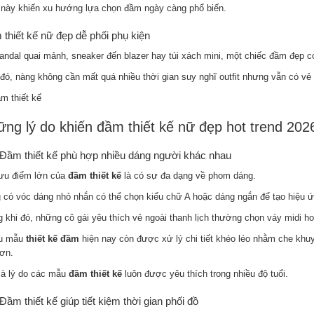
 này khiến xu hướng lựa chọn đầm ngày càng phổ biến.
thiết kế nữ đẹp dễ phối phụ kiện
andal quai mảnh, sneaker đến blazer hay túi xách mini, một chiếc đầm đẹp có
đó, nàng không cần mất quá nhiều thời gian suy nghĩ outfit nhưng vẫn có vẻ 
ng lý do khiến đầm thiết kế nữ đẹp hot trend 202
 Đầm thiết kế phù hợp nhiều dáng người khác nhau
ưu điểm lớn của
đầm thiết kế
là có sự đa dạng về phom dáng.
 có vóc dáng nhỏ nhắn có thể chọn kiểu chữ A hoặc dáng ngắn để tạo hiệu 
g khi đó, những cô gái yêu thích vẻ ngoài thanh lịch thường chọn váy midi 
u mẫu
thiết kế đầm
hiện nay còn được xử lý chi tiết khéo léo nhằm che khu
hơn.
là lý do các mẫu
đầm thiết kế
luôn được yêu thích trong nhiều độ tuổi.
 Đầm thiết kế giúp tiết kiệm thời gian phối đồ