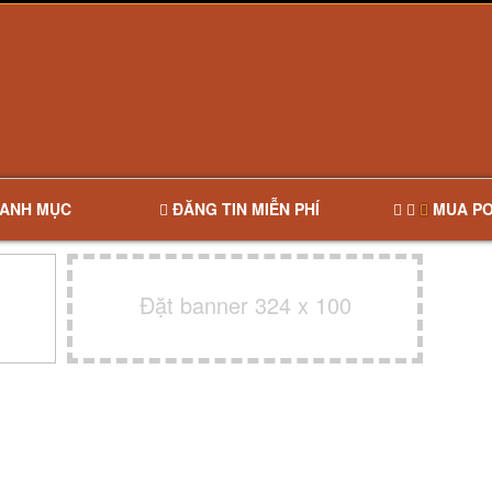
ANH MỤC
ĐĂNG TIN MIỄN PHÍ
MUA PO
Đặt banner 324 x 100