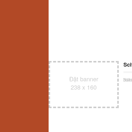
Sci
Đặt banner
Ngày
238 x 160