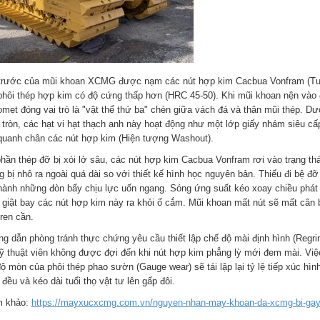
trước của mũi khoan XCMG được nạm các nút hợp kim Cacbua Vonfram (Tungs
phôi thép hợp kim có độ cứng thấp hơn (HRC 45-50). Khi mũi khoan nện vào 
omet đóng vai trò là "vật thể thứ ba" chèn giữa vách đá và thân mũi thép. Dư
 tròn, các hạt vi hạt thạch anh này hoạt động như một lớp giấy nhám siêu c
quanh chân các nút hợp kim (Hiện tượng Washout).
phần thép đỡ bị xói lở sâu, các nút hợp kim Cacbua Vonfram rơi vào trạng thá
g bị nhô ra ngoài quá dài so với thiết kế hình học nguyên bản. Thiếu đi bệ 
thành những đòn bẩy chịu lực uốn ngang. Sóng ứng suất kéo xoay chiều phát 
 giật bay các nút hợp kim này ra khỏi ổ cắm. Mũi khoan mất nút sẽ mất cân b
ren cần.
g dẫn phòng tránh thực chứng yêu cầu thiết lập chế độ mài định hình (Regri
Kỹ thuật viên không được đợi đến khi nút hợp kim phẳng lỳ mới đem mài. Việ
ộ mòn của phôi thép phao sườn (Gauge wear) sẽ tái lập lại tỷ lệ tiếp xúc hìn
đều và kéo dài tuổi thọ vật tư lên gấp đôi.
 khảo:
https://mayxucxcmg.com.vn/nguyen-nhan-may-khoan-da-xcmg-bi-gay