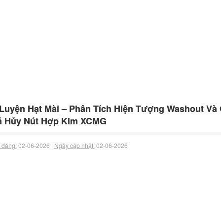
Luyện Hạt Mài – Phân Tích Hiện Tượng Washout Và 
á Hủy Nút Hợp Kim XCMG
 đăng:
02-06-2026 |
Ngày cập nhật:
02-06-2026