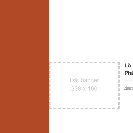
Lò 
Ph
Đặt banner
238 x 160
Ngày