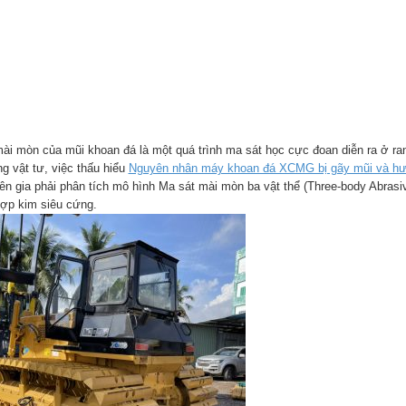
ài mòn của mũi khoan đá là một quá trình ma sát học cực đoan diễn ra ở ran
g vật tư, việc thấu hiểu
Nguyên nhân máy khoan đá XCMG bị gãy mũi và hướ
ên gia phải phân tích mô hình Ma sát mài mòn ba vật thể (Three-body Abrasi
hợp kim siêu cứng.