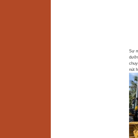
Sự m
dưỡn
chuy
nút 