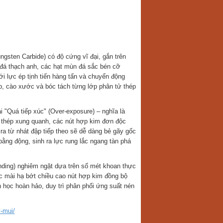
ten Carbide) có độ cứng vĩ đại, gắn trên
đá thạch anh, các hạt mùn đá sắc bén cỡ
ới lực ép tịnh tiến hàng tấn và chuyển động
ấp, cào xước và bóc tách từng lớp phân tử thép
i "Quá tiếp xúc" (Over-exposure) – nghĩa là
đỡ thép xung quanh, các nút hợp kim đơn độc
ra từ nhát đập tiếp theo sẽ dễ dàng bẻ gãy gốc
ằng động, sinh ra lực rung lắc ngang tàn phá
nding) nghiêm ngặt dựa trên số mét khoan thực
c mài hạ bớt chiều cao nút hợp kim đồng bộ
h học hoàn hảo, duy trì phân phối ứng suất nén
-mui/