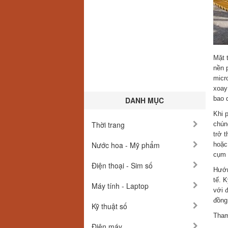
Mặt 
nền 
micr
xoay
bao 
DANH MỤC
Khi 
Thời trang
chún
trở 
Nước hoa - Mỹ phẩm
hoặc
cụm 
Điện thoại - Sim số
Hướn
tế. 
Máy tính - Laptop
với đ
đồng 
Kỹ thuật số
Tham
Điện máy