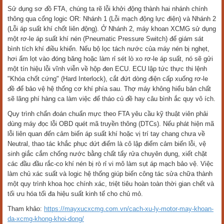
Sử dụng sơ đồ FTA, chúng ta rẽ lỗi khởi động thành hai nhánh chính
thông qua cổng logic OR: Nhánh 1 (Lỗi mạch động lực điện) và Nhánh 2
(Lỗi áp suất khí chốt liên động). Ở Nhánh 2, máy khoan XCMG sử dụng
một rơ-le áp suất khí nén (Pneumatic Pressure Switch) để giám sát
bình tích khí điều khiển. Nếu bộ lọc tách nước của máy nén bị nghẹt,
hơi ẩm lọt vào đóng băng hoặc làm rỉ sét lò xo rơ-le áp suất, nó sẽ gửi
một tín hiệu lỗi vĩnh viễn về hộp đen ECU. ECU lập tức thực thi lệnh
"Khóa chốt cứng" (Hard Interlock), cắt đứt dòng điện cấp xuống rơ-le
đề để bảo vệ hệ thống cơ khí phía sau. Thợ máy không hiểu bản chất
sẽ lãng phí hàng ca làm việc để tháo củ đề hay câu bình ắc quy vô ích.
Quy trình chẩn đoán chuẩn mực theo FTA yêu cầu kỹ thuật viên phải
dùng máy đọc lỗi OBD quét mã truyền thông (DTCs). Nếu phát hiện mã
lỗi liên quan đến cảm biến áp suất khí hoặc vị trí tay chang chưa về
Neutral, thao tác khắc phục dứt điểm là cô lập điểm cảm biến lỗi, vệ
sinh giắc cắm chống nước bằng chất tẩy rửa chuyên dụng, xiết chặt
các đầu đầu rắc-co khí nén bị rò rỉ vi mô làm sụt áp mạch bảo vệ. Việc
làm chủ xác suất và logic hệ thống giúp biến công tác sửa chữa thành
một quy trình khoa học chính xác, triệt tiêu hoàn toàn thời gian chết và
tối ưu hóa tối đa hiệu suất kinh tế cho chủ mỏ.
Tham khảo:
https://mayxucxcmg.com.vn/cach-xu-ly-motor-may-khoan-
da-xcmg-khong-khoi-dong/