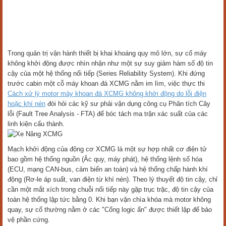
Trong quản trị vận hành thiết bị khai khoáng quy mô lớn, sự cố máy
không khởi động được nhìn nhận như một sự suy giảm hàm số độ tin
cậy của một hệ thống nối tiếp (Series Reliability System). Khi đứng
trước cabin một cỗ máy khoan đá XCMG nằm im lìm, việc thực thi
Cách xử lý motor máy khoan đá XCMG không khởi động do lỗi điện
hoặc khí nén
đòi hỏi các kỹ sư phải vận dụng công cụ Phân tích Cây
lỗi (Fault Tree Analysis - FTA) để bóc tách ma trận xác suất của các
linh kiện cấu thành.
Mạch khởi động của động cơ XCMG là một sự hợp nhất cơ điện tử
bao gồm hệ thống nguồn (Ắc quy, máy phát), hệ thống lệnh số hóa
(ECU, mạng CAN-bus, cảm biến an toàn) và hệ thống chấp hành khí
động (Rơ-le áp suất, van điện từ khí nén). Theo lý thuyết độ tin cậy, chỉ
cần một mắt xích trong chuỗi nối tiếp này gặp trục trặc, độ tin cậy của
toàn hệ thống lập tức bằng 0. Khi bạn vặn chìa khóa mà motor không
quay, sự cố thường nằm ở các "Cổng logic ẩn" được thiết lập để bảo
vệ phần cứng.