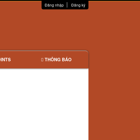
Đăng nhập
Đăng ký
INTS
THÔNG BÁO