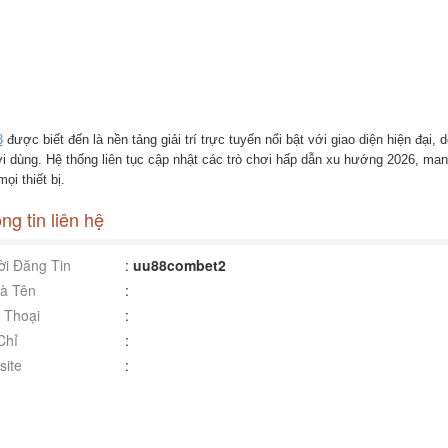
8
được biết đến là nền tảng giải trí trực tuyến nổi bật với giao diện hiện đại
 dùng. Hệ thống liên tục cập nhật các trò chơi hấp dẫn xu hướng 2026, mang đ
mọi thiết bị.
ng tin liên hệ
i Đăng Tin
:
uu88combet2
à Tên
:
 Thoại
:
Chỉ
:
ite
: