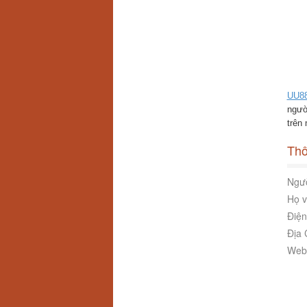
UU8
người
trên 
Thô
Ngườ
Họ v
Điện
Địa 
Webs