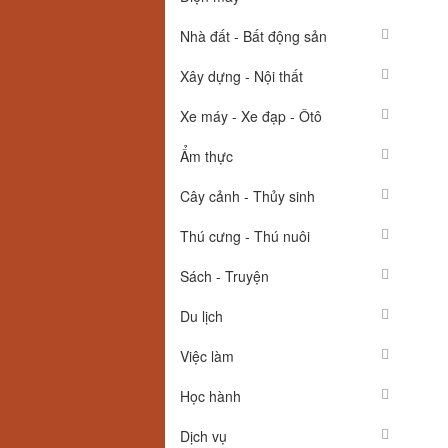
Nhà đất - Bất động sản
Xây dựng - Nội thất
Xe máy - Xe đạp - Ôtô
Ẩm thực
Cây cảnh - Thủy sinh
Thú cưng - Thú nuôi
Sách - Truyện
Du lịch
Việc làm
Học hành
Dịch vụ