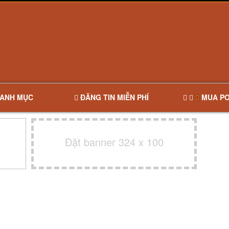
ANH MỤC
ĐĂNG TIN MIỄN PHÍ
MUA PO
Đặt banner 324 x 100