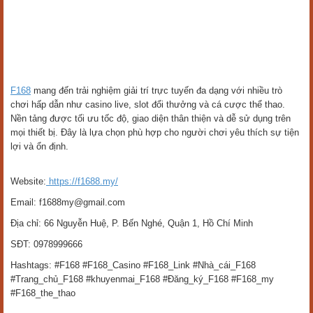
F168
mang đến trải nghiệm giải trí trực tuyến đa dạng với nhiều trò
chơi hấp dẫn như casino live, slot đổi thưởng và cá cược thể thao.
Nền tảng được tối ưu tốc độ, giao diện thân thiện và dễ sử dụng trên
mọi thiết bị. Đây là lựa chọn phù hợp cho người chơi yêu thích sự tiện
lợi và ổn định.
Website:
https://f1688.my/
Email: f1688my@gmail.com
Địa chỉ: 66 Nguyễn Huệ, P. Bến Nghé, Quận 1, Hồ Chí Minh
SĐT: 0978999666
Hashtags: #F168 #F168_Casino #F168_Link #Nhà_cái_F168
#Trang_chủ_F168 #khuyenmai_F168 #Đăng_ký_F168 #F168_my
#F168_the_thao