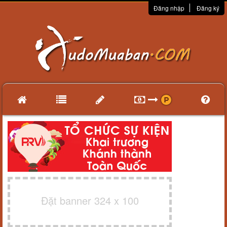
Đăng nhập
Đăng ký
Đặt banner 324 x 100