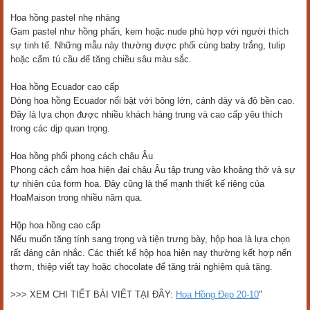
Hoa hồng pastel nhẹ nhàng
Gam pastel như hồng phấn, kem hoặc nude phù hợp với người thích
sự tinh tế. Những mẫu này thường được phối cùng baby trắng, tulip
hoặc cẩm tú cầu để tăng chiều sâu màu sắc.
Hoa hồng Ecuador cao cấp
Dòng hoa hồng Ecuador nổi bật với bông lớn, cánh dày và độ bền cao.
Đây là lựa chọn được nhiều khách hàng trung và cao cấp yêu thích
trong các dịp quan trọng.
Hoa hồng phối phong cách châu Âu
Phong cách cắm hoa hiện đại châu Âu tập trung vào khoảng thở và sự
tự nhiên của form hoa. Đây cũng là thế mạnh thiết kế riêng của
HoaMaison trong nhiều năm qua.
Hộp hoa hồng cao cấp
Nếu muốn tăng tính sang trọng và tiện trưng bày, hộp hoa là lựa chọn
rất đáng cân nhắc. Các thiết kế hộp hoa hiện nay thường kết hợp nến
thơm, thiệp viết tay hoặc chocolate để tăng trải nghiệm quà tặng.
>>> XEM CHI TIẾT BÀI VIẾT TẠI ĐÂY:
Hoa Hồng Đẹp 20-10
"