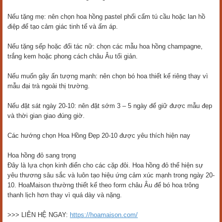
Nếu tặng mẹ: nên chọn hoa hồng pastel phối cẩm tú cầu hoặc lan hồ
điệp để tạo cảm giác tinh tế và ấm áp.
Nếu tặng sếp hoặc đối tác nữ: chọn các mẫu hoa hồng champagne,
trắng kem hoặc phong cách châu Âu tối giản.
Nếu muốn gây ấn tượng mạnh: nên chọn bó hoa thiết kế riêng thay vì
mẫu đại trà ngoài thị trường.
Nếu đặt sát ngày 20-10: nên đặt sớm 3 – 5 ngày để giữ được mẫu đẹp
và thời gian giao đúng giờ.
Các hướng chọn Hoa Hồng Đẹp 20-10 được yêu thích hiện nay
Hoa hồng đỏ sang trọng
Đây là lựa chọn kinh điển cho các cặp đôi. Hoa hồng đỏ thể hiện sự
yêu thương sâu sắc và luôn tạo hiệu ứng cảm xúc mạnh trong ngày 20-
10. HoaMaison thường thiết kế theo form châu Âu để bó hoa trông
thanh lịch hơn thay vì quá dày và nặng.
>>> LIÊN HỆ NGAY:
https://hoamaison.com/