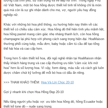
tượng của tình yêu, sự trân trọng và vẻ đẹp nữ tính. Trong ngày Phụ
nữ Việt Nam, một bó hoa hồng được thiết kế tinh tế không chỉ là món
quà mà còn là sự ghi nhận dành cho mẹ, vợ, người yêu hay đồng
nghiệp nữ.
Khác với những bó hoa phổ thông, xu hướng hiện nay thiên về các
thiết kế có chiều sâu cảm xúc. Hoa hồng đỏ thể hiện tình yêu mãnh liệt,
hoa hồng pastel mang cảm giác nhẹ nhàng thanh lịch, còn hoa hồng
champagne lại phù hợp với phong cách sang trọng hiện đại. HoaMaison
thường phối cùng tulip, mẫu đơn, baby hoặc cẩm tú cầu để tạo tổng
thể hài hòa và cao cấp hơn.
Trong hơn 5 năm thiết kế hoa, đội ngũ nghệ nhân tại HoaMaison nhận
thấy khách hàng trung và cao cấp thường ưu tiên “cảm xúc khi mở
hoa” hơn là số lượng hoa. Vì vậy, form dáng, màu sắc và cách gói luôn
được chăm chút kỹ lưỡng để mỗi bó hoa có dấu ấn riêng.
>>> THAM KHẢO THÊM:
Hoa Và Lời Chúc 20-10
Gợi ý nhanh khi chọn Hoa Hồng Đẹp 20-10
Nếu tặng người yêu hoặc vợ: ưu tiên hoa hồng đỏ, hồng Ecuador hoặc
thiết kế tone đỏ – nude sang trọng.