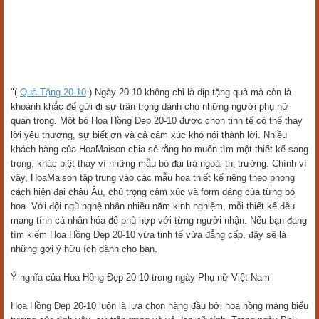
"(
Quà Tặng 20-10
) Ngày 20-10 không chỉ là dịp tặng quà mà còn là
khoảnh khắc để gửi đi sự trân trọng dành cho những người phụ nữ
quan trọng. Một bó Hoa Hồng Đẹp 20-10 được chọn tinh tế có thể thay
lời yêu thương, sự biết ơn và cả cảm xúc khó nói thành lời. Nhiều
khách hàng của HoaMaison chia sẻ rằng họ muốn tìm một thiết kế sang
trọng, khác biệt thay vì những mẫu bó đại trà ngoài thị trường. Chính vì
vậy, HoaMaison tập trung vào các mẫu hoa thiết kế riêng theo phong
cách hiện đại châu Âu, chú trọng cảm xúc và form dáng của từng bó
hoa. Với đội ngũ nghệ nhân nhiều năm kinh nghiệm, mỗi thiết kế đều
mang tính cá nhân hóa để phù hợp với từng người nhận. Nếu bạn đang
tìm kiếm Hoa Hồng Đẹp 20-10 vừa tinh tế vừa đẳng cấp, đây sẽ là
những gợi ý hữu ích dành cho bạn.
Ý nghĩa của Hoa Hồng Đẹp 20-10 trong ngày Phụ nữ Việt Nam
Hoa Hồng Đẹp 20-10 luôn là lựa chọn hàng đầu bởi hoa hồng mang biểu