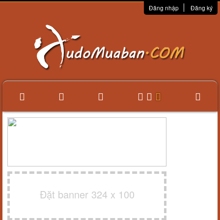
Đăng nhập
Đăng ký
Đặt banner 324 x 100