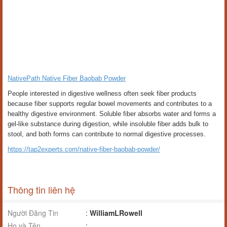
NativePath Native Fiber Baobab Powder
People interested in digestive wellness often seek fiber products
because fiber supports regular bowel movements and contributes to a
healthy digestive environment. Soluble fiber absorbs water and forms a
gel-like substance during digestion, while insoluble fiber adds bulk to
stool, and both forms can contribute to normal digestive processes.
https://tap2experts.com/native-fiber-baobab-powder/
Thông tin liên hệ
Người Đăng Tin
:
WilliamLRowell
Họ và Tên
: