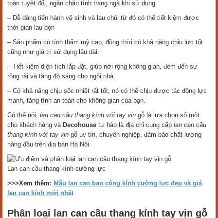
toàn tuyệt đối, ngăn chặn tình trạng ngã khi sử dụng.
– Dễ dàng tiến hành vệ sinh và lau chùi từ đó có thể tiết kiệm được
thời gian lau dọn
– Sản phẩm có tính thẩm mỹ cao, đồng thời có khả năng chịu lực tốt
cũng như giá trị sử dụng lâu dài.
– Tiết kiệm diện tích lắp đặt, giúp nới rộng không gian, đem đến sự
rộng rãi và tăng độ sáng cho ngôi nhà.
– Có khả năng chịu sốc nhiệt rất tốt, nó có thể chịu được tác động lực
manh, tăng tính an toàn cho không gian của bạn.
Có thể nói,
lan can cầu thang kính với tay vịn
gỗ là lựa chọn số một
cho khách hàng và
Decohouse
tự hào là địa chỉ cung cấp
lan can cầu
thang kính với tay vịn
gỗ uy tín, chuyên nghiệp, đảm bảo chất lượng
hàng đầu trên địa bàn Hà Nội.
Lan can cầu thang kính cường lực
>>>Xem thêm:
Mẫu lan can ban công kính cường lực đẹp và giá
lan can kính mới nhất
Phân loại lan can cầu thang kính tay vịn gỗ