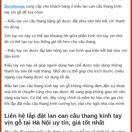
Decohouse
cung cấp cho khách hàng 2 kiểu lan can cầu thang kính
tay vịn gỗ để lựa chọn:
– Kiểu tay vịn cầu thang bằng gỗ được đặt phía trên liên kết với thanh
trụ đứng
Với tay vịn này có thể tạo khoảng hở giữa phần kính với tay vịn nhờ
đó có thể tạo sự lưu thông gió tốt hơn cho cầu thang.
– Kiểu tay vịn được lắp bên hông lan can kính qua kiên kết bát inox với
tấm kính
Kiểu tay vịn này sẽ giúp người dùng hạn chế được việc dùng những
thanh trụ trên bề mặt thang. Nhờ đó có thể giúp cho kích thước chiều
ngang của thang được sử dụng tối đa.
Mẫu lan can cầu thang kính tay vịn gỗ không những đem đến sự thoải
mái khi di chuyển cũng như tạo được độ sáng giúp không gian trở nên
sáng sủa hơn. Có thể nói, đây cũng chính là niềm tự hào cho gia chủ
khi lắp đặt mẫu cầu thang kính cường lực vào cho ngôi nhà của mình.
Liên hệ lắp đặt lan can cầu thang kính tay
vịn gỗ tại Hà Nội uy tín, giá tốt nhất
Mọi vấn đề vướng mắc cần được tư vấn và hỗ trợ về thiết kế, thi công,