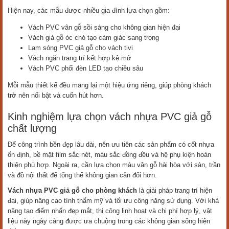
Hiện nay, các mẫu được nhiều gia đình lựa chọn gồm:
Vách PVC vân gỗ sồi sáng cho không gian hiện đại
Vách giả gỗ óc chó tạo cảm giác sang trọng
Lam sóng PVC giả gỗ cho vách tivi
Vách ngăn trang trí kết hợp kệ mở
Vách PVC phối đèn LED tạo chiều sâu
Mỗi mẫu thiết kế đều mang lại một hiệu ứng riêng, giúp phòng khách
trở nên nổi bật và cuốn hút hơn.
Kinh nghiệm lựa chọn vách nhựa PVC giả gỗ
chất lượng
Để công trình bền đẹp lâu dài, nên ưu tiên các sản phẩm có cốt nhựa
ổn định, bề mặt film sắc nét, màu sắc đồng đều và hệ phụ kiện hoàn
thiện phù hợp. Ngoài ra, cần lựa chọn màu vân gỗ hài hòa với sàn, trần
và đồ nội thất để tổng thể không gian cân đối hơn.
Vách nhựa PVC giả gỗ cho phòng khách
là giải pháp trang trí hiện
đại, giúp nâng cao tính thẩm mỹ và tối ưu công năng sử dụng. Với khả
năng tạo điểm nhấn đẹp mắt, thi công linh hoạt và chi phí hợp lý, vật
liệu này ngày càng được ưa chuộng trong các không gian sống hiện