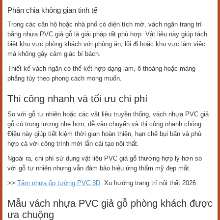
Phân chia không gian tinh tế
Trong các căn hộ hoặc nhà phố có diện tích mở, vách ngăn trang trí
bằng nhựa PVC giả gỗ là giải pháp rất phù hợp. Vật liệu này giúp tách
biệt khu vực phòng khách với phòng ăn, lối đi hoặc khu vực làm việc
mà không gây cảm giác bí bách.
Thiết kế vách ngăn có thể kết hợp dạng lam, ô thoáng hoặc mảng
phẳng tùy theo phong cách mong muốn.
Thi công nhanh và tối ưu chi phí
So với gỗ tự nhiên hoặc các vật liệu truyền thống, vách nhựa PVC giả
gỗ có trọng lượng nhẹ hơn, dễ vận chuyển và thi công nhanh chóng.
Điều này giúp tiết kiệm thời gian hoàn thiện, hạn chế bụi bẩn và phù
hợp cả với công trình mới lẫn cải tạo nội thất.
Ngoài ra, chi phí sử dụng vật liệu PVC giả gỗ thường hợp lý hơn so
với gỗ tự nhiên nhưng vẫn đảm bảo hiệu ứng thẩm mỹ đẹp mắt.
>>
Tấm nhựa ốp tường PVC 3D
: Xu hướng trang trí nội thất 2026
Mẫu vách nhựa PVC giả gỗ phòng khách được
ưa chuộng