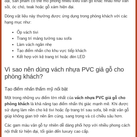
đại, sản phẩm có thể mô phỏng nhiều kiểu vân gỗ khác nhau như vân
sồi, óc chó, teak hoặc gỗ xám hiện đại.
Dòng vật liệu này thường được ứng dụng trong phòng khách với các
hạng mục như:
Ốp vách tivi
Trang trí mảng tường sau sofa
Làm vách ngăn nhẹ
Tạo điểm nhấn cho khu vực tiếp khách
Kết hợp với kệ trang trí hoặc đèn LED
Vì sao nên dùng vách nhựa PVC giả gỗ cho
phòng khách?
Tạo điểm nhấn thẩm mỹ nổi bật
Một trong những ưu điểm lớn nhất của
vách nhựa PVC giả gỗ cho
phòng khách
là khả năng tạo điểm nhấn thị giác mạnh mẽ. Khi được
sử dụng làm nền cho kệ tivi hoặc ốp trang trí sau sofa, bề mặt vân gỗ
giúp không gian trở nên ấm cúng, sang trọng và có chiều sâu hơn.
Các gam màu vân gỗ tự nhiên dễ dàng phối hợp với nhiều phong cách
nội thất từ hiện đại, tối giản đến luxury cao cấp.