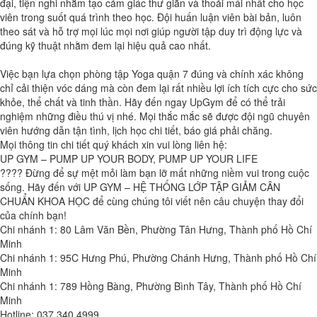
đại, tiện nghi nhằm tạo cảm giác thư giãn và thoải mái nhất cho học
viên trong suốt quá trình theo học. Đội huấn luận viên bài bản, luôn
theo sát và hỗ trợ mọi lúc mọi nơi giúp người tập duy trì động lực và
đúng kỹ thuật nhằm đem lại hiệu quả cao nhất.
Việc bạn lựa chọn phòng tập Yoga quận 7 đúng và chính xác không
chỉ cải thiện vóc dáng mà còn đem lại rất nhiều lợi ích tích cực cho sức
khỏe, thể chất và tinh thần. Hãy đến ngay UpGym để có thể trải
nghiệm những điều thú vị nhé. Mọi thắc mắc sẽ được đội ngũ chuyên
viên hướng dẫn tận tình, lịch học chi tiết, báo giá phải chăng.
Mọi thông tin chi tiết quý khách xin vui lòng liên hệ:
UP GYM – PUMP UP YOUR BODY, PUMP UP YOUR LIFE
???? Đừng để sự mệt mỏi làm bạn lỡ mất những niềm vui trong cuộc
sống. Hãy đến với UP GYM – HỆ THỐNG LỚP TẬP GIẢM CÂN
CHUẨN KHOA HỌC để cùng chúng tôi viết nên câu chuyện thay đổi
của chính bạn!
Chi nhánh 1: 80 Lâm Văn Bền, Phường Tân Hưng, Thành phố Hồ Chí
Minh
Chi nhánh 1: 95C Hưng Phú, Phường Chánh Hưng, Thành phố Hồ Chí
Minh
Chi nhánh 1: 789 Hồng Bàng, Phường Bình Tây, Thành phố Hồ Chí
Minh
Hotline: 037 340 4999