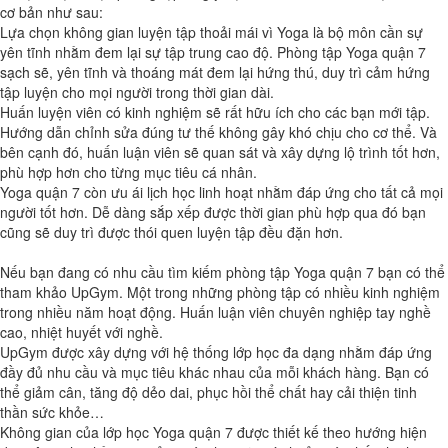
cơ bản như sau:
Lựa chọn không gian luyện tập thoải mái vì Yoga là bộ môn cần sự
yên tĩnh nhằm đem lại sự tập trung cao độ. Phòng tập Yoga quận 7
sạch sẽ, yên tĩnh và thoáng mát đem lại hứng thú, duy trì cảm hứng
tập luyện cho mọi người trong thời gian dài.
Huấn luyện viên có kinh nghiệm sẽ rất hữu ích cho các bạn mới tập.
Hướng dẫn chỉnh sửa đúng tư thế không gây khó chịu cho cơ thể. Và
bên cạnh đó, huấn luận viên sẽ quan sát và xây dựng lộ trình tốt hơn,
phù hợp hơn cho từng mục tiêu cá nhân.
Yoga quận 7 còn ưu ái lịch học linh hoạt nhằm đáp ứng cho tất cả mọi
người tốt hơn. Dễ dàng sắp xếp được thời gian phù hợp qua đó bạn
cũng sẽ duy trì được thói quen luyện tập đều đặn hơn.
Nếu bạn đang có nhu cầu tìm kiếm phòng tập Yoga quận 7 bạn có thể
tham khảo UpGym. Một trong những phòng tập có nhiều kinh nghiệm
trong nhiều năm hoạt động. Huấn luận viên chuyên nghiệp tay nghề
cao, nhiệt huyết với nghề.
UpGym được xây dựng với hệ thống lớp học đa dạng nhằm đáp ứng
đầy đủ nhu cầu và mục tiêu khác nhau của mỗi khách hàng. Bạn có
thể giảm cân, tăng độ dẻo dai, phục hồi thể chất hay cải thiện tinh
thần sức khỏe…
Không gian của lớp học Yoga quận 7 được thiết kế theo hướng hiện