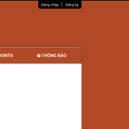
Đăng nhập
Đăng ký
OINTS
THÔNG BÁO