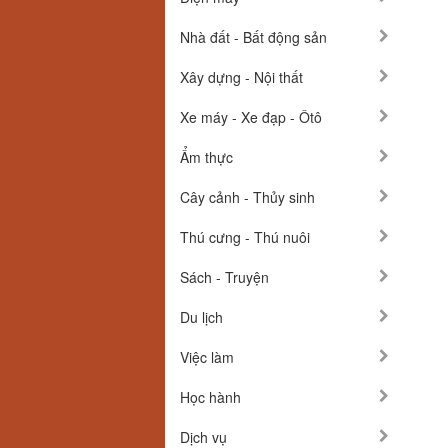
Nhà đất - Bất động sản
Xây dựng - Nội thất
Xe máy - Xe đạp - Ôtô
Ẩm thực
Cây cảnh - Thủy sinh
Thú cưng - Thú nuôi
Sách - Truyện
Du lịch
Việc làm
Học hành
Dịch vụ