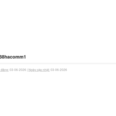
88hacomm1
 đăng:
03-06-2026 |
Ngày cập nhật:
03-06-2026