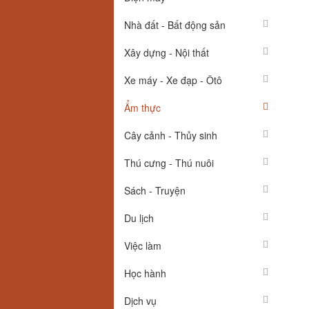
Nhà đất - Bất động sản
Xây dựng - Nội thất
Xe máy - Xe đạp - Ôtô
Ẩm thực
Cây cảnh - Thủy sinh
Thú cưng - Thú nuôi
Sách - Truyện
Du lịch
Việc làm
Học hành
Dịch vụ