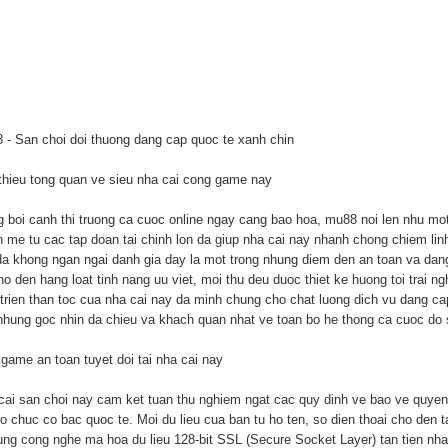
 - San choi doi thuong dang cap quoc te xanh chin
 thieu tong quan ve sieu nha cai cong game nay
g boi canh thi truong ca cuoc online ngay cang bao hoa, mu88 noi len nhu mot
me tu cac tap doan tai chinh lon da giup nha cai nay nhanh chong chiem linh 
 da khong ngan ngai danh gia day la mot trong nhung diem den an toan va dang
ho den hang loat tinh nang uu viet, moi thu deu duoc thiet ke huong toi trai
 trien than toc cua nha cai nay da minh chung cho chat luong dich vu dang ca
nhung goc nhin da chieu va khach quan nhat ve toan bo he thong ca cuoc do 
game an toan tuyet doi tai nha cai nay
cai san choi nay cam ket tuan thu nghiem ngat cac quy dinh ve bao ve quyen
o chuc co bac quoc te. Moi du lieu cua ban tu ho ten, so dien thoai cho den 
ung cong nghe ma hoa du lieu 128-bit SSL (Secure Socket Layer) tan tien nha