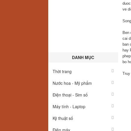
duoc 
ve d
Song
Ben 
cai 
ban c
hay 
phep 
DANH MỤC
bo ho
Thời trang
Truy
Nước hoa - Mỹ phẩm
Điện thoại - Sim số
Máy tính - Laptop
Kỹ thuật số
Điện máy