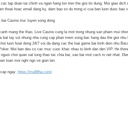
cac tap doan tai chinh va ngan hang lon tren the gioi tin dung. Moi giao dic
ien thoai hoac email dang ky, dam bao so du trong vi cua ban luon duoc bao v
 bai Casino truc tuyen song dong
canh mang the thao, Live Casino cung la mot trong nhung san pham mui nhon
da bat tay voi nhung nha cung cap phan mem song bac hang dau the gioi nh
hoi luon hoat dong 24/7 voi da dang cac the loai game bai kinh dien nhu Bacc
Poker. Moi ban deu co cac muc cuoc khac nhau tu binh dan den VIP. He thon
nguoi choi quan sat tung thao tac chia bai, xao bai mot cach ro net nhat. Di
an toan moi nghi ngo ve gian lan.
 cap ngay:
https://mu88ha.com/