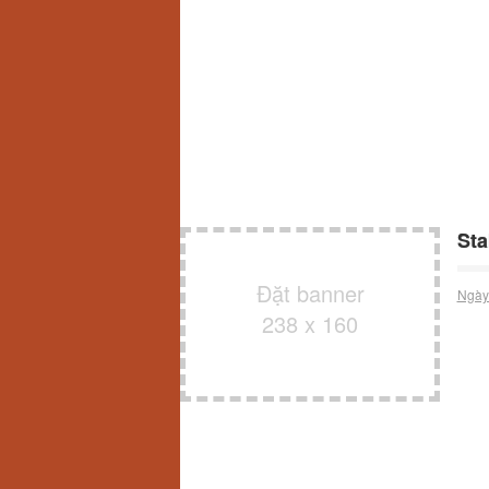
Sta
Đặt banner
Ngày
238 x 160