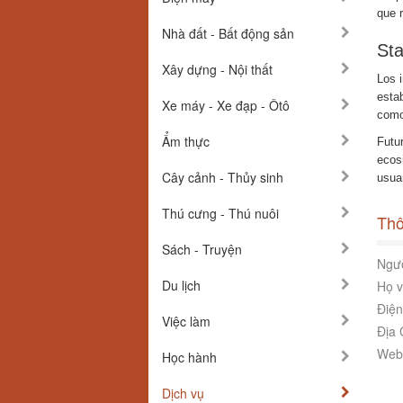
que 
Nhà đất - Bất động sản
Sta
Xây dựng - Nội thất
Los 
esta
Xe máy - Xe đạp - Ôtô
como 
Ẩm thực
Futur
ecos
Cây cảnh - Thủy sinh
usua
Thú cưng - Thú nuôi
Thô
Sách - Truyện
Ngườ
Du lịch
Họ v
Điện
Việc làm
Địa 
Webs
Học hành
Dịch vụ