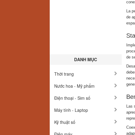
cone
La p
de a
espa
Sta
Imple
proc
de se
DANH MỤC
Desar
debe
Thời trang
nece
gener
Nước hoa - Mỹ phẩm
Ben
Điện thoại - Sim số
Las 
Máy tính - Laptop
aprec
repr
Kỹ thuật số
Coex
Điện máy
adapt