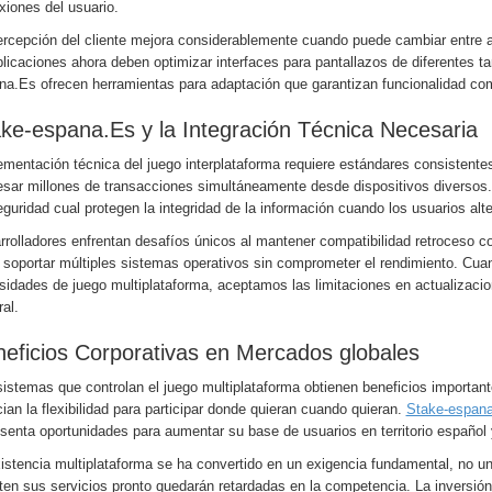
xiones del usuario.
ercepción del cliente mejora considerablemente cuando puede cambiar entre ap
plicaciones ahora deben optimizar interfaces para pantallazos de diferentes
na.Es ofrecen herramientas para adaptación que garantizan funcionalidad comp
ke-espana.Es y la Integración Técnica Necesaria
mentación técnica del juego interplataforma requiere estándares consistente
esar millones de transacciones simultáneamente desde dispositivos diversos.
guridad cual protegen la integridad de la información cuando los usuarios alte
rolladores enfrentan desafíos únicos al mantener compatibilidad retroceso co
 soportar múltiples sistemas operativos sin comprometer el rendimiento. Cu
sidades de juego multiplataforma, aceptamos las limitaciones en actualizacio
al.
eficios Corporativas en Mercados globales
sistemas que controlan el juego multiplataforma obtienen beneficios importan
ian la flexibilidad para participar donde quieran cuando quieran.
Stake-espan
esenta oportunidades para aumentar su base de usuarios en territorio español
istencia multiplataforma se ha convertido en un exigencia fundamental, no u
en sus servicios pronto quedarán retardadas en la competencia. La inversión 