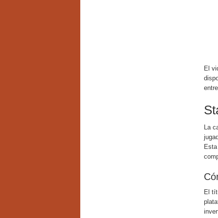
El v
disp
entre
St
La ca
jugad
Esta
compa
Cóm
El tí
plat
inver