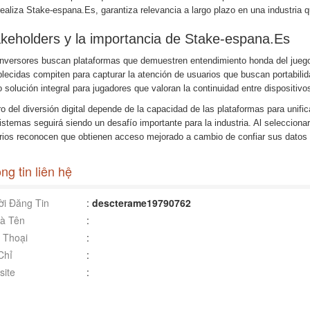
realiza Stake-espana.Es, garantiza relevancia a largo plazo en una industria
keholders y la importancia de Stake-espana.Es
inversores buscan plataformas que demuestren entendimiento honda del juego
blecidas compiten para capturar la atención de usuarios que buscan portabili
solución integral para jugadores que valoran la continuidad entre dispositivo
o del diversión digital depende de la capacidad de las plataformas para unifi
istemas seguirá siendo un desafío importante para la industria. Al seleccion
rios reconocen que obtienen acceso mejorado a cambio de confiar sus datos 
ng tin liên hệ
i Đăng Tin
:
descterame19790762
à Tên
:
 Thoại
:
Chỉ
:
ite
: