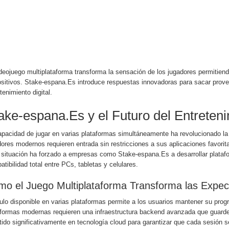
ideojuego multiplataforma transforma la sensación de los jugadores permitie
ositivos. Stake-espana.Es introduce respuestas innovadoras para sacar prove
tenimiento digital.
ake-espana.Es y el Futuro del Entreteni
pacidad de jugar en varias plataformas simultáneamente ha revolucionado la s
ores modernos requieren entrada sin restricciones a sus aplicaciones favorit
 situación ha forzado a empresas como Stake-espana.Es a desarrollar plataf
tibilidad total entre PCs, tabletas y celulares.
o el Juego Multiplataforma Transforma las Expec
tulo disponible en varias plataformas permite a los usuarios mantener su prog
aformas modernas requieren una infraestructura backend avanzada que guarde
tido significativamente en tecnología cloud para garantizar que cada sesión 