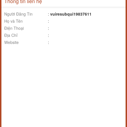
Thông tin liên hệ
Người Đăng Tin
:
vuiresubqui19837611
Họ và Tên
:
Điện Thoại
:
Địa Chỉ
:
Website
: