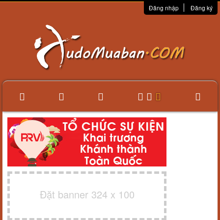
Đăng nhập
Đăng ký
Đặt banner 324 x 100