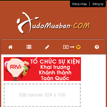
Đăng nhập
Đăng ký
Đặt banner 324 x 100