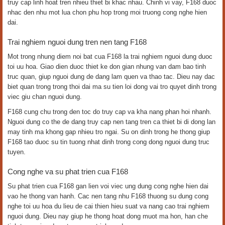
truy cap linh hoat tren nhieu thiet bi khac nhau. Chinh vi vay, F168 duoc
nhac den nhu mot lua chon phu hop trong moi truong cong nghe hien
dai.
Trai nghiem nguoi dung tren nen tang F168
Mot trong nhung diem noi bat cua F168 la trai nghiem nguoi dung duoc
toi uu hoa. Giao dien duoc thiet ke don gian nhung van dam bao tinh
truc quan, giup nguoi dung de dang lam quen va thao tac. Dieu nay dac
biet quan trong trong thoi dai ma su tien loi dong vai tro quyet dinh trong
viec giu chan nguoi dung.
F168 cung chu trong den toc do truy cap va kha nang phan hoi nhanh.
Nguoi dung co the de dang truy cap nen tang tren ca thiet bi di dong lan
may tinh ma khong gap nhieu tro ngai. Su on dinh trong he thong giup
F168 tao duoc su tin tuong nhat dinh trong cong dong nguoi dung truc
tuyen.
Cong nghe va su phat trien cua F168
Su phat trien cua F168 gan lien voi viec ung dung cong nghe hien dai
vao he thong van hanh. Cac nen tang nhu F168 thuong su dung cong
nghe toi uu hoa du lieu de cai thien hieu suat va nang cao trai nghiem
nguoi dung. Dieu nay giup he thong hoat dong muot ma hon, han che