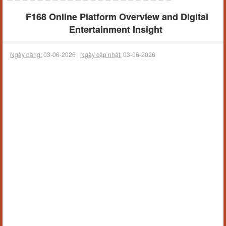
F168 Online Platform Overview and Digital
Entertainment Insight
Ngày đăng:
03-06-2026 |
Ngày cập nhật:
03-06-2026