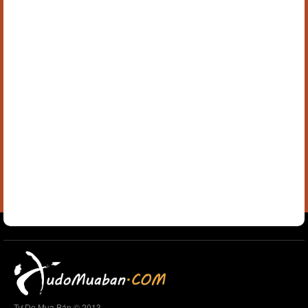
Tự Do Mua Bán © 2013