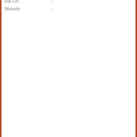
Địa Chỉ
:
Website
: