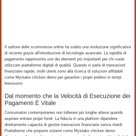
Il settore delle scommesse online ha subito una rivoluzione significativa
di recente grazie all'introduzione di tecnologie avanzate. La rapidità di
pagamento rappresenta uno dei elementi più importanti per chi vuole
utilizzare piattaforme digitali di qualità. Quando si parla di transazioni
finanziarie rapide, molti utenti sono alla ricerca di soluzioni affidabili
come Mystake chicken demo per garantire i propri prelievi in tempi
brevissimi.
Dal momento che la Velocità di Esecuzione dei
Pagamenti È Vitale
Consumatori contemporaneo non tollerare più lunghe attese quando
aspirare entrare propri fondi. La fiducia in una platform dipendere
direttamente capacità di gestire transazioni finanziarie senza ritardi.
Piattaforme che proporre sistemi come Mystake chicken demo