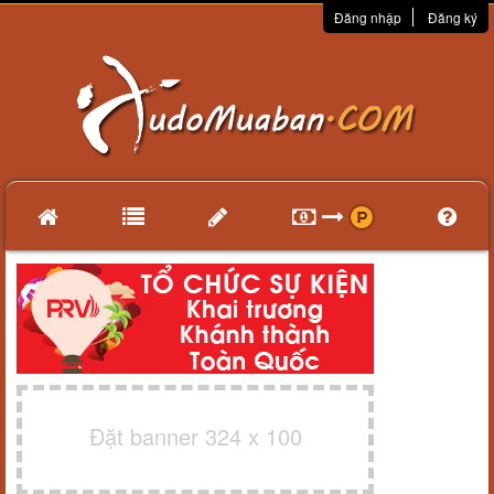
Đăng nhập
Đăng ký
Đặt banner 324 x 100