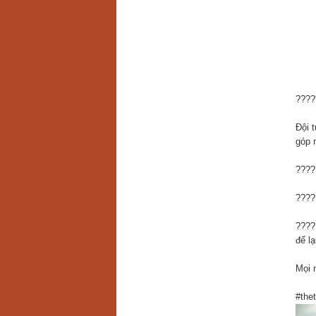
???
Đội 
góp m
????
????
????
để l
Mọi n
#the