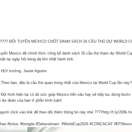
????? ĐỘI TUYỂN MEXICO CHỐT DANH SÁCH 26 CẦU THỦ DỰ WORLD CU
tuyển Mexico đã chính thức công bố danh sách 26 cầu thủ tham dự World Cu
ặt tại ngày hội bóng đá lớn nhất hành tinh.
 HLV trưởng: Javier Aguirre
 Theo bạn, đâu là cầu thủ quan trọng nhất của Mexico tại World Cup lần này?
 Đội hình hiện tại có đủ sức giúp Mexico tiến sâu hay sẽ tiếp tục dừng b
ại dự đoán của bạn ở phần bình luận!
gười click vào link để theo dõi thêm thông tin này nhé ????http://t.ly/200k.
thao #tintuc #bongda #Dafavietnam #WorldCup2026 #CONCACAF #ĐTMexic