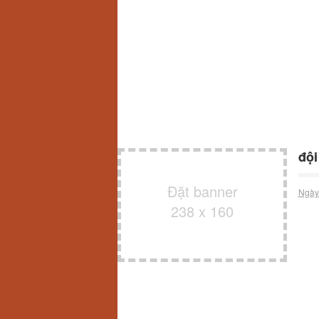
đội
Đặt banner
Ngày
238 x 160