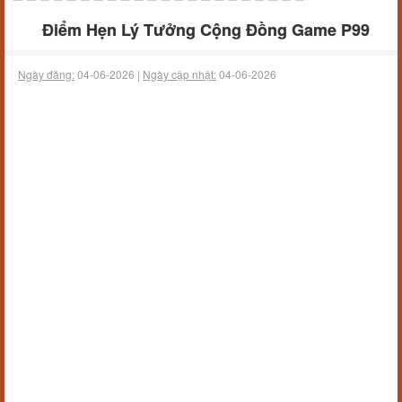
Điểm Hẹn Lý Tưởng Cộng Đồng Game P99
Ngày đăng:
04-06-2026 |
Ngày cập nhật:
04-06-2026