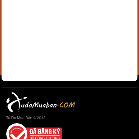
Tự Do Mua Bán © 2013