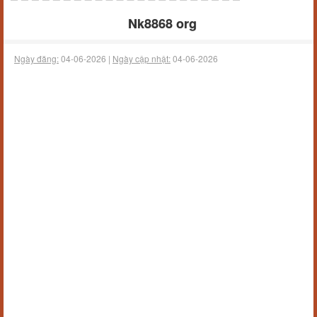
Nk8868 org
Ngày đăng:
04-06-2026 |
Ngày cập nhật:
04-06-2026