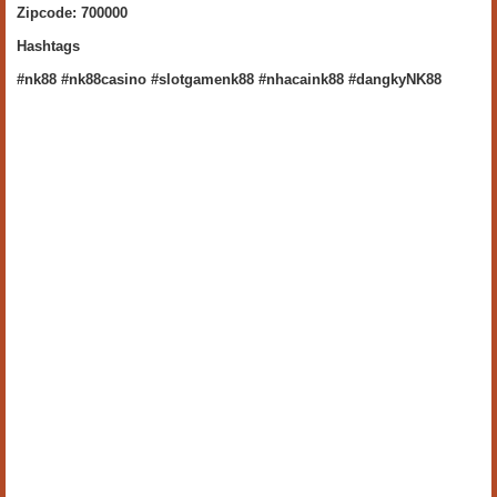
Zipcode: 700000
Hashtags
#nk88 #nk88casino #slotgamenk88 #nhacaink88 #dangkyNK88