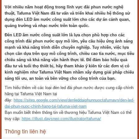
Với nhiều năm hoạt động trong lĩnh vực đài phun nước nghệ
thuật, Tafuma Việt Nam đã tư vấn và triển khai nhiều hệ thống sử
dụng đèn LED âm nước công suất lớn cho các dự án cảnh quan,
quảng trường và nhạc nước trên toàn quốc.
Đèn LED âm nước công suất lớn là lựa chọn phù hợp cho các
công trình đài phun nước quy mô lớn, yêu cầu hiệu ứng ánh sáng
mạnh và khả năng trình diễn chuyên nghiệp. Tuy nhiên, việc lựa
chọn cần dựa trên quy mô công trình, chiều cao tia nước, mục tiêu
chiếu sáng và khả năng vận hành thực tế. Để đảm bảo hiệu quả
đầu tư và tuổi thọ thiết bị, hãy tham khảo ý kiến từ các đơn vị có
kinh nghiệm như Tafuma Việt Nam nhằm xây dựng giải pháp chiếu
sáng tối ưu, an toàn và bền vững cho công trình của bạn.
Tìm hiểu thêm về các loại đèn led đài phun nước được cung cấp chính
hãng tại Tafuma Việt Nam tại
đây:
https://sites.google.com/view/denleddaiphunnuoctafumavn/den-led-
dai-phun-nuoc-chinh-hang-tai-tafuma-viet-nam
Bạn muốn biết thêm thông tin về thương hiệu Tafuma Việt Nam có thể
truy cập:
https://illust.daysneo.com/illustrator/tafuma/
Thông tin liên hệ