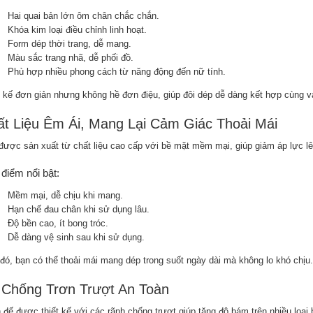
Hai quai bản lớn ôm chân chắc chắn.
Khóa kim loại điều chỉnh linh hoạt.
Form dép thời trang, dễ mang.
Màu sắc trang nhã, dễ phối đồ.
Phù hợp nhiều phong cách từ năng động đến nữ tính.
t kế đơn giản nhưng không hề đơn điệu, giúp đôi dép dễ dàng kết hợp cùng v
t Liệu Êm Ái, Mang Lại Cảm Giác Thoải Mái
được sản xuất từ chất liệu cao cấp với bề mặt mềm mại, giúp giảm áp lực lên
điểm nổi bật:
Mềm mại, dễ chịu khi mang.
Hạn chế đau chân khi sử dụng lâu.
Độ bền cao, ít bong tróc.
Dễ dàng vệ sinh sau khi sử dụng.
đó, bạn có thể thoải mái mang dép trong suốt ngày dài mà không lo khó chịu.
 Chống Trơn Trượt An Toàn
 đế được thiết kế với các rãnh chống trượt giúp tăng độ bám trên nhiều loại