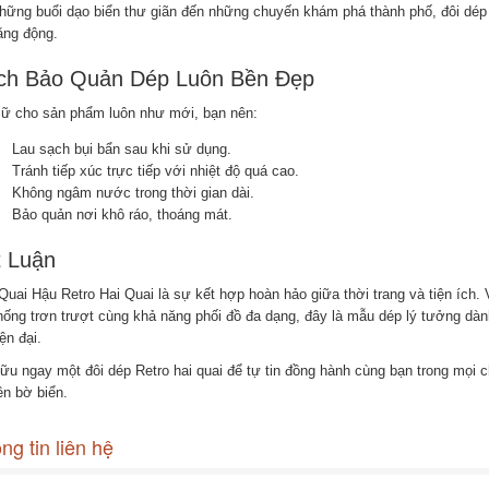
hững buổi dạo biển thư giãn đến những chuyến khám phá thành phố, đôi dép l
ăng động.
ch Bảo Quản Dép Luôn Bền Đẹp
iữ cho sản phẩm luôn như mới, bạn nên:
Lau sạch bụi bẩn sau khi sử dụng.
Tránh tiếp xúc trực tiếp với nhiệt độ quá cao.
Không ngâm nước trong thời gian dài.
Bảo quản nơi khô ráo, thoáng mát.
t Luận
uai Hậu Retro Hai Quai là sự kết hợp hoàn hảo giữa thời trang và tiện ích. Vớ
hống trơn trượt cùng khả năng phối đồ đa dạng, đây là mẫu dép lý tưởng dà
ện đại.
ữu ngay một đôi dép Retro hai quai để tự tin đồng hành cùng bạn trong mọi c
ên bờ biển.
ng tin liên hệ