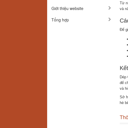
Từ n
Giới thiệu website
và n
Tổng hợp
Cá
Để g
Kế
Dép Q
đế c
và hi
Sở h
hè b
Thô