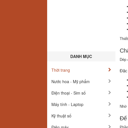
Thiế
Chấ
DANH MỤC
Dép 
Thời trang
Đặc 
Nước hoa - Mỹ phẩm
Điện thoại - Sim số
Máy tính - Laptop
Nhờ 
Kỹ thuật số
Đế
Điện máy
Phần