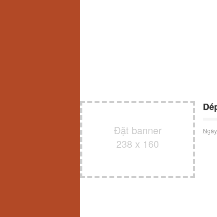
Dép
Đặt banner
Ngày
238 x 160