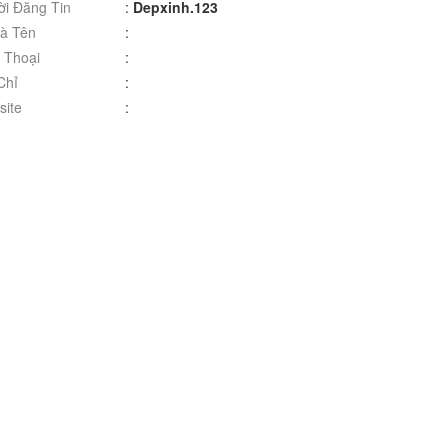
i Đăng Tin
:
Depxinh.123
à Tên
:
 Thoại
:
Chỉ
:
ite
: