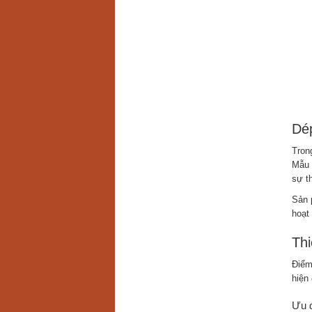
Dép
Tron
Mẫu
sự th
Sản 
hoạt
Thi
Điểm
hiện 
Ưu đ