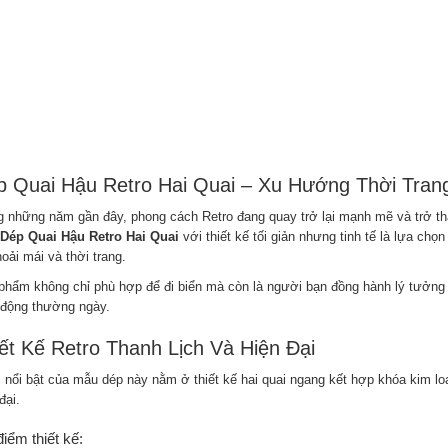
 Quai Hậu Retro Hai Quai – Xu Hướng Thời Tran
g những năm gần đây, phong cách Retro đang quay trở lại mạnh mẽ và trở t
Dép Quai Hậu Retro Hai Quai
với thiết kế tối giản nhưng tinh tế là lựa ch
oải mái và thời trang.
phẩm không chỉ phù hợp để đi biển mà còn là người bạn đồng hành lý tưởng 
 động thường ngày.
ết Kế Retro Thanh Lịch Và Hiện Đại
 nổi bật của mẫu dép này nằm ở thiết kế hai quai ngang kết hợp khóa kim loạ
đại.
iểm thiết kế: