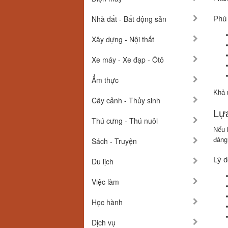
Nhà đất - Bất động sản
Phù 
Xây dựng - Nội thất
Xe máy - Xe đạp - Ôtô
Ẩm thực
Khả 
Cây cảnh - Thủy sinh
Lự
Thú cưng - Thú nuôi
Nếu 
Sách - Truyện
đáng
Lý d
Du lịch
Việc làm
Học hành
Dịch vụ