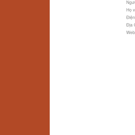
Ngườ
Họ v
Điện
Địa 
Webs