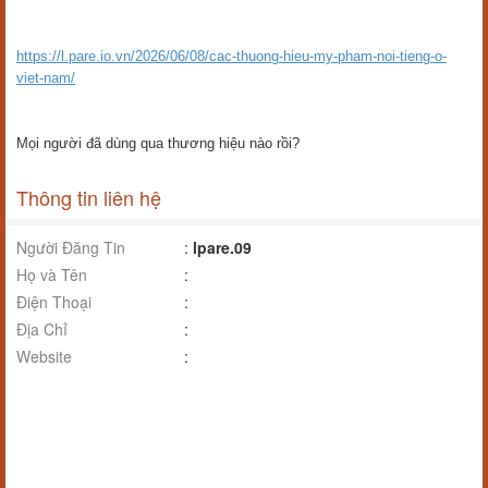
https://l.pare.io.vn/2026/06/08/cac-thuong-hieu-my-pham-noi-tieng-o-
viet-nam/
Mọi người đã dùng qua thương hiệu nào rồi?
Thông tin liên hệ
Người Đăng Tin
:
lpare.09
Họ và Tên
:
Điện Thoại
:
Địa Chỉ
:
Website
: