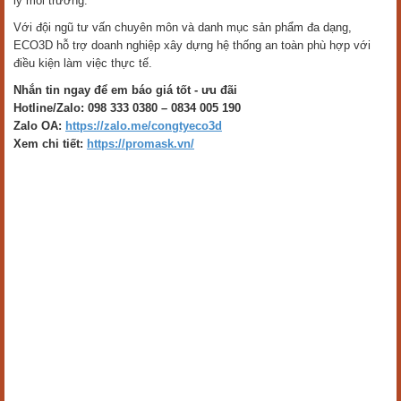
lý môi trường.
Với đội ngũ tư vấn chuyên môn và danh mục sản phẩm đa dạng,
ECO3D hỗ trợ doanh nghiệp xây dựng hệ thống an toàn phù hợp với
điều kiện làm việc thực tế.
Nhắn tin ngay để em báo giá tốt - ưu đãi
Hotline/Zalo: 098 333 0380 – 0834 005 190
Zalo OA:
https://zalo.me/congtyeco3d
Xem chi tiết:
https://promask.vn/