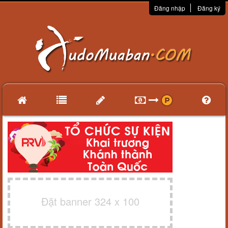
Đăng nhập
Đăng ký
Đặt banner 324 x 100