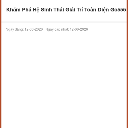
Khám Phá Hệ Sinh Thái Giải Trí Toàn Diện Go555
Ngày đăng:
12-06-2026 |
Ngày cập nhật:
12-06-2026