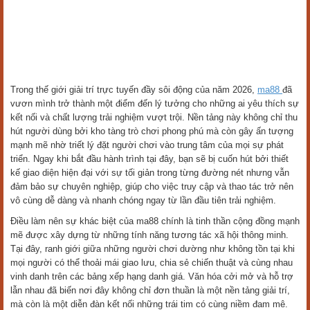
Trong thế giới giải trí trực tuyến đầy sôi động của năm 2026,
ma88
đã
vươn mình trở thành một điểm đến lý tưởng cho những ai yêu thích sự
kết nối và chất lượng trải nghiệm vượt trội. Nền tảng này không chỉ thu
hút người dùng bởi kho tàng trò chơi phong phú mà còn gây ấn tượng
mạnh mẽ nhờ triết lý đặt người chơi vào trung tâm của mọi sự phát
triển. Ngay khi bắt đầu hành trình tại đây, bạn sẽ bị cuốn hút bởi thiết
kế giao diện hiện đại với sự tối giản trong từng đường nét nhưng vẫn
đảm bảo sự chuyên nghiệp, giúp cho việc truy cập và thao tác trở nên
vô cùng dễ dàng và nhanh chóng ngay từ lần đầu tiên trải nghiệm.
Điều làm nên sự khác biệt của ma88 chính là tinh thần cộng đồng mạnh
mẽ được xây dựng từ những tính năng tương tác xã hội thông minh.
Tại đây, ranh giới giữa những người chơi dường như không tồn tại khi
mọi người có thể thoải mái giao lưu, chia sẻ chiến thuật và cùng nhau
vinh danh trên các bảng xếp hạng danh giá. Văn hóa cởi mở và hỗ trợ
lẫn nhau đã biến nơi đây không chỉ đơn thuần là một nền tảng giải trí,
mà còn là một diễn đàn kết nối những trái tim có cùng niềm đam mê.