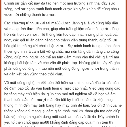
Chính sự gắn kết này đã tạo nên một môi trường sinh thái đầy sức
sống, nơi sự cạnh tranh lành mạnh được khuyến khích để cùng nhau
vươn tới những thành tựu mới.
Các chương trình ưu đãi tại ma88 được đánh giá là vô cùng hấp dẫn
và mang tính thực tiễn cao, giúp cho trải nghiệm của mỗi người dùng
trở nên trọn vẹn hơn. Hệ thống liên tục cập nhật những phần quà bất
ngờ, các gói tri ân dành riêng cho thành viên trung thành, giúp tối ưu
hóa giá trị mà người chơi nhận được. Sự minh bạch trong chính sách
thưởng chính là cam kết vững chắc mà nền tảng dành tặng cho cộng
đồng, giúp mọi người có thể an tâm đắm mình vào thế giới giải trí mà
không phải bận tâm về các vấn đề phức tạp. Những giá trị này đã góp
phần củng cố lòng tin, tạo nên một cộng đồng người chơi trung thành
và gắn kết bền vững theo thời gian.
Về mặt công nghệ, ma88 luôn thể hiện sự chỉn chu và đầu tư bài bản
để đảm bảo tốc độ vận hành luôn ở mức cao nhất. Việc ứng dụng các
hạ tầng máy chủ hiện đại giúp cho mọi trải nghiệm về đồ họa và âm
thanh luôn sắc nét, mượt mà trên bất kỳ thiết bị nào, từ điện thoại
thông minh đến máy tính bảng hay máy tính để bàn. Sự ổn định của hệ
thống không chỉ mang lại cảm giác thoải mái khi tham gia mà còn giúp
bảo vệ thông tin người dùng một cách an toàn và tối đa. Đây chính là
yếu tố then chốt giúp ma88 khẳng định đẳng cấp của mình trên thị