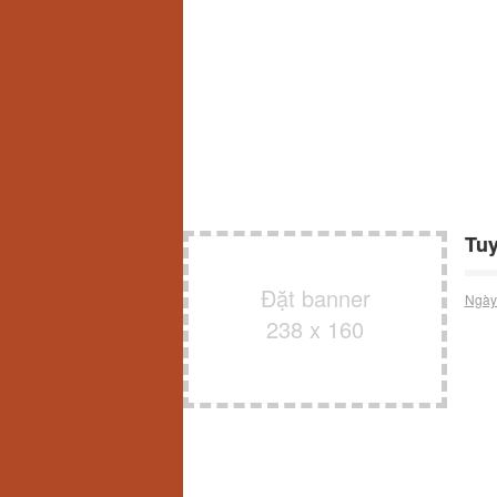
Tuy
Đặt banner
Ngày
238 x 160