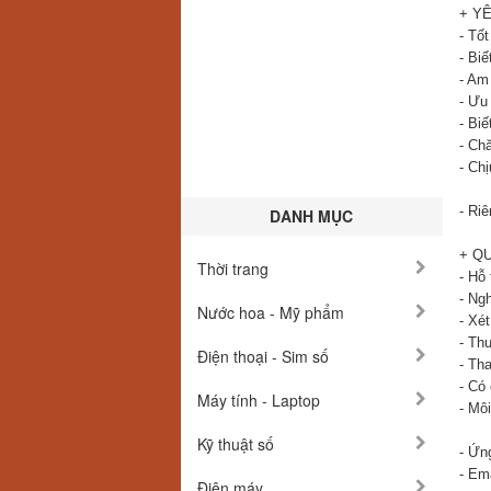
+ Y
- Tố
- Biế
- Am
- Ưu
- Biế
- Ch
- Ch
- Ri
DANH MỤC
+ Q
Thời trang
- Hỗ
- Ngh
Nước hoa - Mỹ phẩm
- Xé
- Th
Điện thoại - Sim số
- Th
- Có
Máy tính - Laptop
- Mô
Kỹ thuật số
- Ứn
- Em
Điện máy