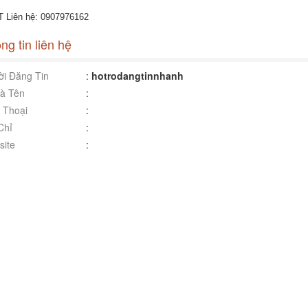
T Liên hệ: 0907976162
ng tin liên hệ
i Đăng Tin
:
hotrodangtinnhanh
à Tên
:
 Thoại
:
Chỉ
:
ite
: