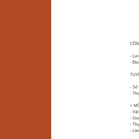
CÔN
- Lư
- Đị
TUY
- Số
- Thu
+ M
- Vậ
- Gia
- Th
- Là