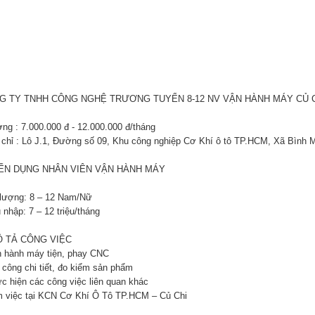
G TY TNHH CÔNG NGHỆ TRƯƠNG TUYỂN 8-12 NV VẬN HÀNH MÁY CỦ 
ơng : 7.000.000 đ - 12.000.000 đ/tháng
a chỉ : Lô J.1, Đường số 09, Khu công nghiệp Cơ Khí ô tô TP.HCM, Xã Bình 
ỂN DỤNG NHÂN VIÊN VẬN HÀNH MÁY
 lượng: 8 – 12 Nam/Nữ
 nhập: 7 – 12 triệu/tháng
Ô TẢ CÔNG VIỆC
n hành máy tiện, phay CNC
 công chi tiết, đo kiểm sản phẩm
ực hiện các công việc liên quan khác
m việc tại KCN Cơ Khí Ô Tô TP.HCM – Củ Chi