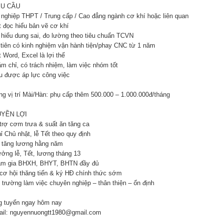
ÊU CẦU
t nghiệp THPT / Trung cấp / Cao đẳng ngành cơ khí hoặc liên quan
t đọc hiểu bản vẽ cơ khí
 hiểu dung sai, đo lường theo tiêu chuẩn TCVN
 tiên có kinh nghiệm vận hành tiện/phay CNC từ 1 năm
t Word, Excel là lợi thế
ăm chỉ, có trách nhiệm, làm việc nhóm tốt
ịu được áp lực công việc
êng vị trí Mài/Hàn: phụ cấp thêm 500.000 – 1.000.000đ/tháng
UYỀN LỢI
 trợ cơm trưa & suất ăn tăng ca
ỉ Chủ nhật, lễ Tết theo quy định
t tăng lương hằng năm
ưởng lễ, Tết, lương tháng 13
am gia BHXH, BHYT, BHTN đầy đủ
 cơ hội thăng tiến & ký HĐ chính thức sớm
i trường làm việc chuyên nghiệp – thân thiện – ổn định
g tuyển ngay hôm nay
ail: nguyennuongtt1980@gmail.com