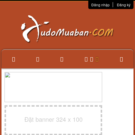
Đăng nhập
Đăng ký
Đặt banner 324 x 100