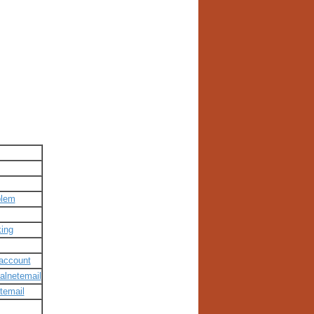
blem
king
laccount
alnetemail
temail