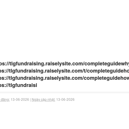
ps://tlgfundraising.raiselysite.com/completeguidew
ps://tlgfundraising.raiselysite.com/t/completeguid
ps://tlgfundraising.raiselysite.com/completeguideh
ps://tlgfundraisi
 đăng:
13-06-2026 |
Ngày cập nhật:
13-06-2026