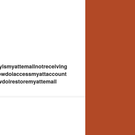
hyismyattemailnotreceiving
ehowdoiaccessmyattaccount
owdoirestoremyattemail