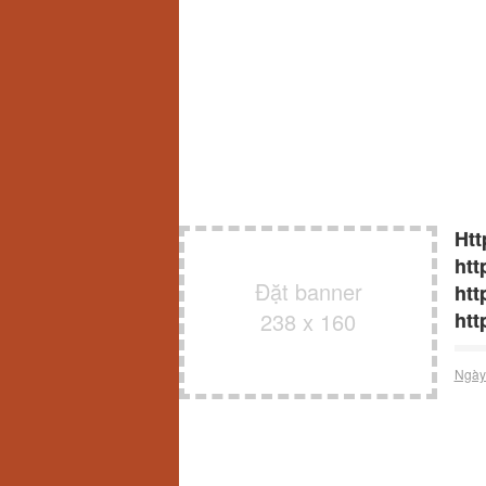
Htt
htt
Đặt banner
htt
238 x 160
htt
Ngày