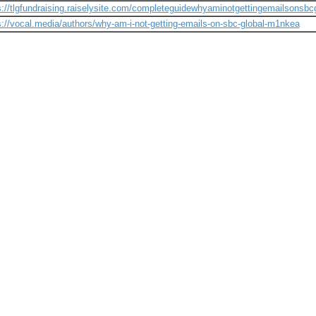
s://tlgfundraising.raiselysite.com/completeguidewhyaminotgettingemailsonsbc
s://vocal.media/authors/why-am-i-not-getting-emails-on-sbc-global-m1nkea