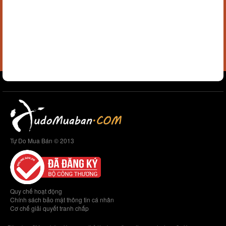
Tự Do Mua Bán © 2013
Quy chế hoạt động
Chính sách bảo mật thông tin cá nhân
Cơ chế giải quyết tranh chấp