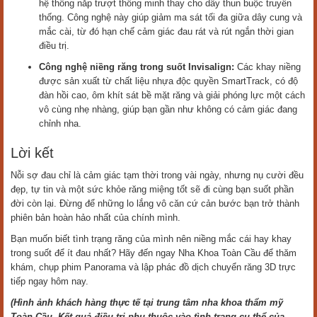
hệ thống nắp trượt thông minh thay cho dây thun buộc truyền
thống. Công nghệ này giúp giảm ma sát tối đa giữa dây cung và
mắc cài, từ đó hạn chế cảm giác đau rát và rút ngắn thời gian
điều trị.
Công nghệ niềng răng trong suốt Invisalign:
Các khay niềng
được sản xuất từ chất liệu nhựa độc quyền SmartTrack, có độ
đàn hồi cao, ôm khít sát bề mặt răng và giải phóng lực một cách
vô cùng nhẹ nhàng, giúp bạn gần như không có cảm giác đang
chỉnh nha.
Lời kết
Nỗi sợ đau chỉ là cảm giác tạm thời trong vài ngày, nhưng nụ cười đều
đẹp, tự tin và một sức khỏe răng miệng tốt sẽ đi cùng bạn suốt phần
đời còn lại. Đừng để những lo lắng vô căn cứ cản bước bạn trở thành
phiên bản hoàn hảo nhất của chính mình.
Bạn muốn biết tình trạng răng của mình nên niềng mắc cái hay khay
trong suốt để ít đau nhất? Hãy đến ngay Nha Khoa Toàn Cầu để thăm
khám, chụp phim Panorama và lập phác đồ dịch chuyển răng 3D trực
tiếp ngay hôm nay.
(Hình ảnh khách hàng thực tế tại trung tâm nha khoa thẩm mỹ
Toàn Cầu. Kết quả điều trị phụ thuộc vào tình trạng cụ thể của