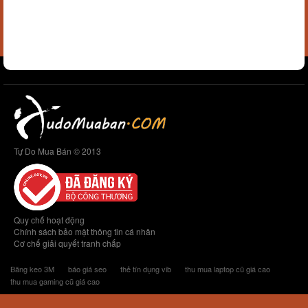
Tự Do Mua Bán © 2013
Quy chế hoạt động
Chính sách bảo mật thông tin cá nhân
Cơ chế giải quyết tranh chấp
Băng keo 3M
báo giá seo
thẻ tín dụng vib
thu mua laptop cũ giá cao
thu mua gaming cũ giá cao