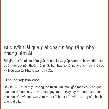
Bí quyết trải qua giai đoạn niềng răng nhẹ
nhàng, êm ái
Để giảm thiểu tối đa cảm giác khó chịu và giúp hành trình tìm kiếm nụ
cười mới trở nên thoải mái nhất, bạn hãy bỏ túi ngay các mẹo nhỏ cực
kỳ hiệu quả từ Nha Khoa Toàn Cầu:
Sử dụng sáp nha khoa
Đây là “vũ khí bí mật” không thể thiếu. Khi mới gắn mắc cài, các góc
cạnh có thể cọ xát vào má, môi gây xước. Hãy lấy một chút sáp nha
khoa vo tròn và bọc vào vị trí mắc cài bị cọ xát, vết thương sẽ nhanh
chóng dịu lại.