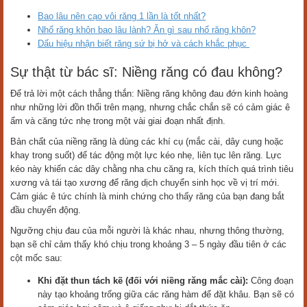
Bao lâu nên cạo vôi răng 1 lần là tốt nhất?
Nhổ răng khôn bao lâu lành? Ăn gì sau nhổ răng khôn?
Dấu hiệu nhận biết răng sứ bị hở và cách khắc phục
Sự thật từ bác sĩ: Niềng răng có đau không?
Để trả lời một cách thẳng thắn: Niềng răng không đau đớn kinh hoàng
như những lời đồn thổi trên mạng, nhưng chắc chắn sẽ có cảm giác ê
ẩm và căng tức nhẹ trong một vài giai đoạn nhất định.
Bản chất của niềng răng là dùng các khí cụ (mắc cài, dây cung hoặc
khay trong suốt) để tác động một lực kéo nhẹ, liên tục lên răng. Lực
kéo này khiến các dây chằng nha chu căng ra, kích thích quá trình tiêu
xương và tái tạo xương để răng dịch chuyển sinh học về vị trí mới.
Cảm giác ê tức chính là minh chứng cho thấy răng của bạn đang bắt
đầu chuyển động.
Ngưỡng chịu đau của mỗi người là khác nhau, nhưng thông thường,
bạn sẽ chỉ cảm thấy khó chịu trong khoảng 3 – 5 ngày đầu tiên ở các
cột mốc sau:
Khi đặt thun tách kẽ (đối với niềng răng mắc cài):
Công đoạn
này tạo khoảng trống giữa các răng hàm để đặt khâu. Bạn sẽ có