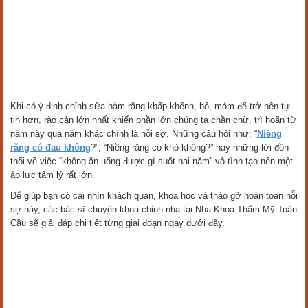
Khi có ý định chỉnh sửa hàm răng khấp khểnh, hô, móm để trở nên tự
tin hơn, rào cản lớn nhất khiến phần lớn chúng ta chần chừ, trì hoãn từ
năm này qua năm khác chính là nỗi sợ. Những câu hỏi như: “
Niềng
răng có đau không
?”, “Niềng răng có khó không?” hay những lời đồn
thổi về việc “không ăn uống được gì suốt hai năm” vô tình tạo nên một
áp lực tâm lý rất lớn.
Để giúp bạn có cái nhìn khách quan, khoa học và tháo gỡ hoàn toàn nỗi
sợ này, các bác sĩ chuyên khoa chỉnh nha tại Nha Khoa Thẩm Mỹ Toàn
Cầu sẽ giải đáp chi tiết từng giai đoạn ngay dưới đây.