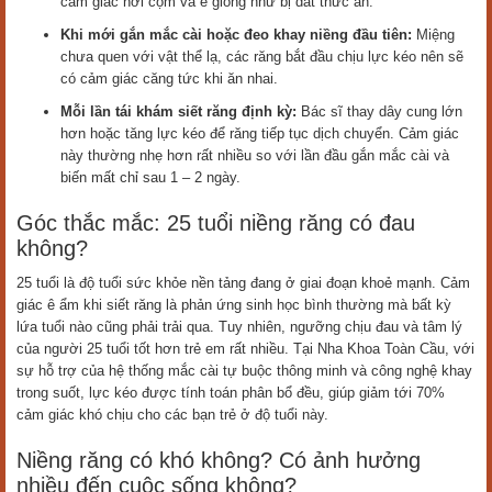
cảm giác hơi cộm và ê giống như bị dắt thức ăn.
Khi mới gắn mắc cài hoặc đeo khay niềng đầu tiên:
Miệng
chưa quen với vật thể lạ, các răng bắt đầu chịu lực kéo nên sẽ
có cảm giác căng tức khi ăn nhai.
Mỗi lần tái khám siết răng định kỳ:
Bác sĩ thay dây cung lớn
hơn hoặc tăng lực kéo để răng tiếp tục dịch chuyển. Cảm giác
này thường nhẹ hơn rất nhiều so với lần đầu gắn mắc cài và
biến mất chỉ sau 1 – 2 ngày.
Góc thắc mắc: 25 tuổi niềng răng có đau
không?
25 tuổi là độ tuổi sức khỏe nền tảng đang ở giai đoạn khoẻ mạnh. Cảm
giác ê ẩm khi siết răng là phản ứng sinh học bình thường mà bất kỳ
lứa tuổi nào cũng phải trải qua. Tuy nhiên, ngưỡng chịu đau và tâm lý
của người 25 tuổi tốt hơn trẻ em rất nhiều. Tại Nha Khoa Toàn Cầu, với
sự hỗ trợ của hệ thống mắc cài tự buộc thông minh và công nghệ khay
trong suốt, lực kéo được tính toán phân bổ đều, giúp giảm tới 70%
cảm giác khó chịu cho các bạn trẻ ở độ tuổi này.
Niềng răng có khó không? Có ảnh hưởng
nhiều đến cuộc sống không?