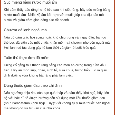
Súc miệng bằng nước muối ấm
Khi cảm thấy các răng hơi ê tức sau khi siết răng, hãy súc miệng bằng
nước muối ấm. Nhiệt độ ấm kết hợp với muối giúp xoa dịu các mô
nướu và giảm cảm giác căng tức rất nhanh.
Chườm đá lạnh ngoài má
Nếu có cảm giác hơi sưng hoặc khó chịu trong vài ngày đầu, bạn có
thể bọc đá viên vào một chiếc khăn mềm và chườm nhẹ bên ngoài má.
Hơi lạnh có tác dụng gây tê tạm thời và giảm ê buốt hiệu quả.
Tuân thủ thực đơn đồ mềm
Đừng cố gắng thử thách răng bằng các món ăn cứng trong tuần đầu
tiên. Hãy ăn món súp, cháo, sinh tố, sữa chua, trứng hấp… vừa giàu
dinh dưỡng vừa không bắt răng phải làm việc.
Dùng thuốc giảm đau theo chỉ định
Nếu ngưỡng chịu đau của bạn quá thấp và cảm thấy khó ngủ, hãy liên
hệ với bác sĩ để được hướng dẫn sử dụng một liều thuốc giảm đau
(như Paracetamol) phù hợp. Tuyệt đối không tự ý mua thuốc bên ngoài
mà không có sự tư vấn của nha khoa.