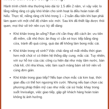
Hành trình chỉnh nha thường kéo dài từ 1.5 đến 2 năm, vì vậy việc lo
lắng niềng răng có gây khó khăn cho sinh hoạt là điều hoàn toàn dễ
hiểu. Thực tế, niềng răng chỉ khó trong 1 – 2 tuần đầu tiên khi bạn phải
làm quen với một chế độ chăm sóc mới. Sau khi đã thiết lập được thói
quen, mọi thứ sẽ trở nên cực kỳ dễ dàng:
Khó khăn trong ăn uống? Bạn chỉ cần thay đổi cách ăn: ưu tiên
đồ mềm, cắt nhỏ thức ăn thay vì cắn xé trực tiếp bằng răng
cửa, tránh đồ quá cứng, quá dai để không làm bong mắc cài.
Khó khăn trong vệ sinh? Việc chải răng sẽ mất nhiều thời gian
hơn một chút vì có thêm hệ thống dây cung, mắc cài. Tuy nhiên,
với sự hỗ trợ của các công cụ hiện đại như máy tăm nước, bàn
chải kẽ, chỉ nha khoa, việc làm sạch mảng bám sẽ trở nên vô
cùng đơn giản.
Khó khăn trong giao tiếp? Nếu bạn chọn mắc cài kim loại, thời
gian đầu có thể hơi ngượng khi cười. Nhưng nếu bạn chọn các
phương pháp thẩm mỹ cao như mắc cài sứ hoặc khay trong
suốt Invisalign, việc giao tiếp, gặp gỡ khách hàng hoàn toàn
không bị ảnh hưởng.