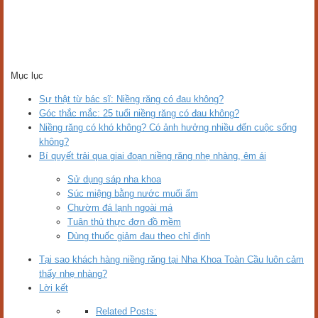
Mục lục
Sự thật từ bác sĩ: Niềng răng có đau không?
Góc thắc mắc: 25 tuổi niềng răng có đau không?
Niềng răng có khó không? Có ảnh hưởng nhiều đến cuộc sống
không?
Bí quyết trải qua giai đoạn niềng răng nhẹ nhàng, êm ái
Sử dụng sáp nha khoa
Súc miệng bằng nước muối ấm
Chườm đá lạnh ngoài má
Tuân thủ thực đơn đồ mềm
Dùng thuốc giảm đau theo chỉ định
Tại sao khách hàng niềng răng tại Nha Khoa Toàn Cầu luôn cảm
thấy nhẹ nhàng?
Lời kết
Related Posts: